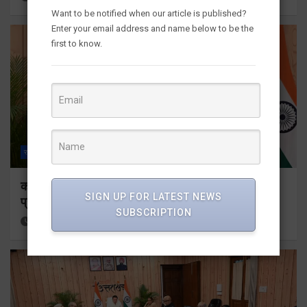
Want to be notified when our article is published?
Enter your email address and name below to be the
first to know.
राज्य
ALL
देहरादून
कॉमनवेल्थ गेम्स 2026 के उत्तराखंड के पदक विजेताओं और
SIGN UP FOR LATEST NEWS
प्रशिक्षकों को मुख्यमंत्री धामी ने किया सम्मानित
SUBSCRIPTION
2 hours ago
Viri Gairola