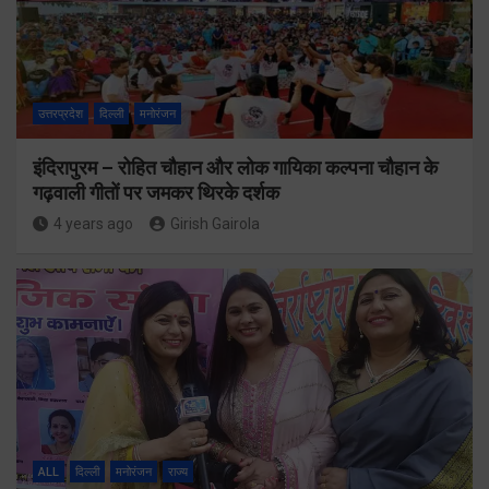
उत्तरप्रदेश
दिल्ली
मनोरंजन
इंदिरापुरम – रोहित चौहान और लोक गायिका कल्पना चौहान के
गढ़वाली गीतों पर जमकर थिरके दर्शक
4 years ago
Girish Gairola
ALL
दिल्ली
मनोरंजन
राज्य