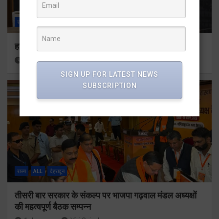
राज्य
ALL
देहरादून
हर घर तिरंगा अभियान को जन-जन तक पहुंचाने की तैयारी
1 day ago
Viri Gairola
SIGN UP FOR LATEST NEWS
SUBSCRIPTION
राज्य
ALL
देहरादून
तीसरी बार सरकार के संकल्प पर भाजपा गढ़वाल मंडल अध्यक्षों
की महत्वपूर्ण बैठक सम्पन्न