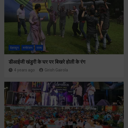
देहरादून
मनोरंजन
राज्य
डीआईजी खंडुरी के घर पर बिखरे होली के रंग
4 years ago
Girish Gairola