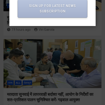
SIGN UP FOR LATEST NEWS
राज्य
ALL
देहरादून
SUBSCRIPTION
मुख्यमंत्री धामी ने उत्तराखंड क्रीड़ा विश्वविद्यालय गौलापार के
निर्माण कार्यों की समीक्षा की
19 hours ago
Viri Gairola
राज्य
ALL
देहरादून
मतदाता सुनवाई में लापरवाही बर्दाश्त नहीं, आयोग के निर्देशों का
शत-प्रतिशत पालन सुनिश्चित करेंः गढ़वाल आयुक्त