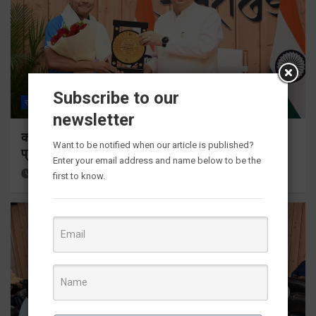
Subscribe to our
राज्य
ALL
देहरादून
newsletter
कॉमनवेल्थ गेम्स 2026 के उत्तराखंड के पदक विजेताओं और
Want to be notified when our article is published?
प्रशिक्षकों को मुख्यमंत्री धामी ने किया सम्मानित
Enter your email address and name below to be the
18 hours ago
Viri Gairola
first to know.