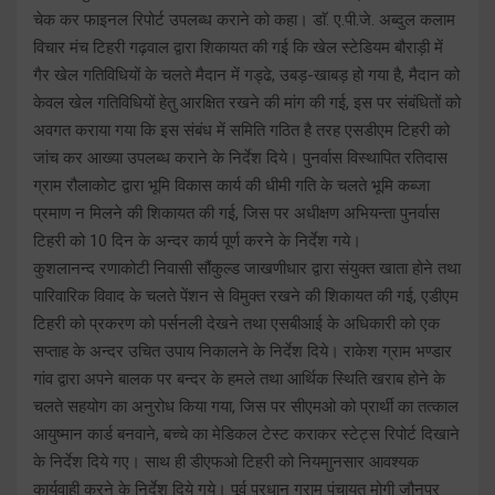
चेक कर फाइनल रिपोर्ट उपलब्ध कराने को कहा। डाॅ. ए.पी.जे. अब्दुल कलाम
विचार मंच टिहरी गढ़वाल द्वारा शिकायत की गई कि खेल स्टेडियम बौराड़ी में
गैर खेल गतिविधियों के चलते मैदान में गड्ढे, उबड़-खाबड़ हो गया है, मैदान को
केवल खेल गतिविधियों हेतु आरक्षित रखने की मांग की गई, इस पर संबंधितों को
अवगत कराया गया कि इस संबंध में समिति गठित है तरह एसडीएम टिहरी को
जांच कर आख्या उपलब्ध कराने के निर्देश दिये। पुनर्वास विस्थापित रतिदास
ग्राम रौलाकोट द्वारा भूमि विकास कार्य की धीमी गति के चलते भूमि कब्जा
प्रमाण न मिलने की शिकायत की गई, जिस पर अधीक्षण अभियन्ता पुनर्वास
टिहरी को 10 दिन के अन्दर कार्य पूर्ण करने के निर्देश गये।
कुशलानन्द रणाकोटी निवासी सौंकुल्ड जाखणीधार द्वारा संयुक्त खाता होने तथा
पारिवारिक विवाद के चलते पेंशन से विमुक्त रखने की शिकायत की गई, एडीएम
टिहरी को प्रकरण को पर्सनली देखने तथा एसबीआई के अधिकारी को एक
सप्ताह के अन्दर उचित उपाय निकालने के निर्देश दिये। राकेश ग्राम भण्डार
गांव द्वारा अपने बालक पर बन्दर के हमले तथा आर्थिक स्थिति खराब होने के
चलते सहयोग का अनुरोध किया गया, जिस पर सीएमओ को प्रार्थी का तत्काल
आयुष्मान कार्ड बनवाने, बच्चे का मेडिकल टेस्ट कराकर स्टेट्स रिपोर्ट दिखाने
के निर्देश दिये गए। साथ ही डीएफओ टिहरी को नियमाुनसार आवश्यक
कार्यवाही करने के निर्देश दिये गये। पूर्व प्रधान ग्राम पंचायत मोगी जौनपुर