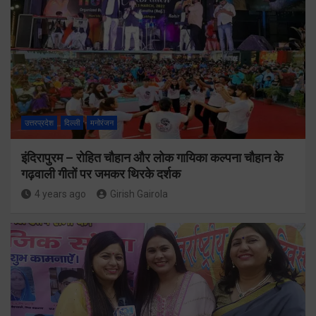
उत्तरप्रदेश
दिल्ली
मनोरंजन
इंदिरापुरम – रोहित चौहान और लोक गायिका कल्पना चौहान के
गढ़वाली गीतों पर जमकर थिरके दर्शक
4 years ago
Girish Gairola