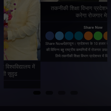
तकनीकी शिक्षा विभाग प्रदेशभर में आयोजित
करेगा रोजगार मेले
Share Now
Share Nowदेहरादून। प्रदेशभर के 10 हजार बेरोजगार युवाओं को देशभर
की विभिन्न बहु राष्ट्रीय कम्पनियों में रोजगार उपलब्ध कराया जायेगा। इसके
लिये तकनीकी शिक्षा विभाग प्रदेशभर में विशेष रोजगार मेलों…
Copyright © All rights reserved By Meru Raibar | Theme by
Mantra