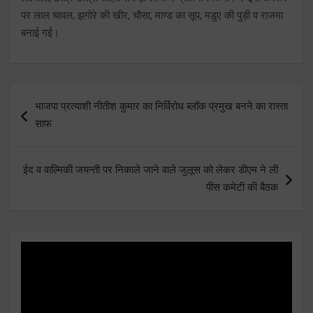
पर लाल चावल, झगोरे की खीर, चौसा, माण्ड का सूप, मडुए की पुड़ी व राजमा
बनाई गई।
Post
भाजपा प्रत्याशी नीतीश कुमार का निर्विरोध ब्लॉक प्रमुख बनने का रास्ता
navigation
साफ
ईद व वाल्मिकी जयन्ती पर निकाले जाने वाले जुलूस को लेकर डीएम ने ली
पीस कमेटी की बैठक