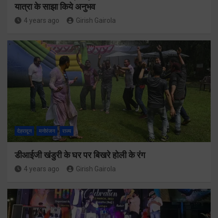
यात्रा के साझा किये अनुभव
4 years ago
Girish Gairola
देहरादून
मनोरंजन
राज्य
डीआईजी खंडुरी के घर पर बिखरे होली के रंग
4 years ago
Girish Gairola