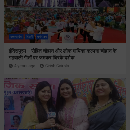
उत्तरप्रदेश
दिल्ली
मनोरंजन
इंदिरापुरम – रोहित चौहान और लोक गायिका कल्पना चौहान के
गढ़वाली गीतों पर जमकर थिरके दर्शक
4 years ago
Girish Gairola