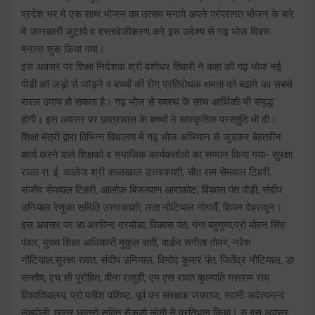
प्रदेश भर मे एक साथ भोजन का उत्सव मनाये अपने परंपरागत भोजन के बारे
मे जानकारी जुटाये व दस्तावेजीकरण करे इस उदेश्य से गढ़ भोज दिवस
मनाना शुरू किया गया।
इस अवसर पर शिक्षा निदेशक श्री वंशीधर तिवारी ने कहा की गढ़ भोज नई
पीडी को जड़ो से जोड़ने व बच्चों की रोग प्रतिरोधक क्षमता को बढाने का सबसे
सरल उपाय हो सकता है। गढ़ भोज से स्वस्थ के साथ आर्थिकी भी समृद्ध
होगी। इस अवसर पर छात्रावास के बच्चों ने सास्कृतिक प्रस्तुति भी दी।
शिक्षा मंत्री द्वारा विभिन्न विधालय मे गढ़ भोज अभियान से जुडकर बेहतरीन
कार्य करने वाले शिक्षको व समाजिक कार्यकर्ताओ का सम्मान किया गया- सुरक्षा
रावत रा. ई. कालेज श्री कालखाल उत्तरकाशी, चौत राम सेमवाल टिहरी,
संजीव सेमवाल टिहरी, आलोक बिजल्वाण आराकोट, विकास पंत पौड़ी, संदीप
उनियाल रेणुका समिति उत्तरकाशी, लता नौटियाल नोगावँ, शिवम देहरादून।
इस अवसर पर डा.अरविन्द दरमोडा, विकास पंत, गंगा बहुगुणा,प्रो मोहन सिंह
पंवार, मुख्य शिक्षा अधिकारी मुकुल सती, वार्डन संगीता तोमर, नरेश
नौटियाल,सुरक्षा रावत, संदीप उनियाल, विनोद कुमार पंत, जितेंद्र नौटियाल, डा
सन्तोष, एच सी पुरोहित, वीना रातुड़ी, एम एस रावत कुलपति गरूराम राय
विश्वविधालय, प्रो.यतीश वशिष्ट, पूर्व वन संरक्षक जयराज, स्वामी अदेत्यनन्द
लक्ष्मोली, छात्र छात्रो सहित सैकड़ो लोगो ने प्रतिभाग किया। रु इस अवसर