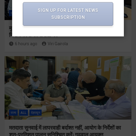
SIGN UP FOR LATEST NEWS
राज्य
ALL
देहरादून
SUBSCRIPTION
मुख्यमंत्री धामी ने उत्तराखंड क्रीड़ा विश्वविद्यालय गौलापार के
निर्माण कार्यों की समीक्षा की
6 hours ago
Viri Gairola
राज्य
ALL
देहरादून
मतदाता सुनवाई में लापरवाही बर्दाश्त नहीं, आयोग के निर्देशों का
शत-प्रतिशत पालन सुनिश्चित करेंः गढ़वाल आयुक्त