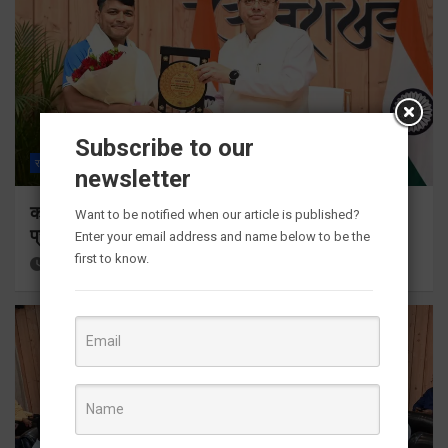
Subscribe to our
राज्य
ALL
देहरादून
newsletter
कॉमनवेल्थ गेम्स 2026 के उत्तराखंड के पदक विजेताओं और
Want to be notified when our article is published?
प्रशिक्षकों को मुख्यमंत्री धामी ने किया सम्मानित
Enter your email address and name below to be the
first to know.
5 hours ago
Viri Gairola