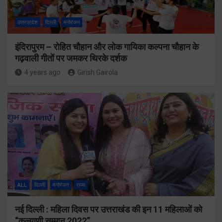
उत्तरप्रदेश
दिल्ली
मनोरंजन
इंदिरापुरम – रोहित चौहान और लोक गायिका कल्पना चौहान के
गढ़वाली गीतों पर जमकर थिरके दर्शक
4 years ago
Girish Gairola
ALL
दिल्ली
मनोरंजन
राज्य
नई दिल्ली : महिला दिवस पर उत्तराखंड की इन 11 महिलाओं को
“कल्याणी सम्मान 2022”