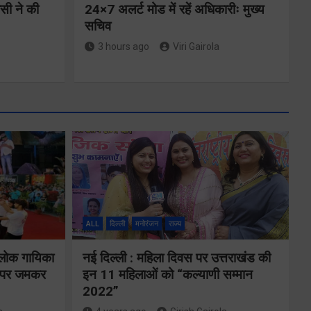
ीसी ने की
24×7 अलर्ट मोड में रहें अधिकारीः मुख्य
सचिव
3 hours ago
Viri Gairola
मुख्यमंत्री ने
्षा और
प्रदान की विभिन्न
विकास योजनाओं
ALL
दिल्ली
मनोरंजन
राज्य
न्वय
के लिए 1967
 लोक गायिका
नई दिल्ली : महिला दिवस पर उत्तराखंड की
र्वक
करोड़ की वित्तीय
ों पर जमकर
इन 11 महिलाओं को “कल्याणी सम्मान
रही
2022”
स्वीकृति