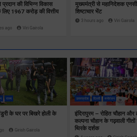
 ने प्रदान की विभिन्न विकास
मुख्यमंत्री से महानिदेशक एनस
 लिए 1967 करोड़ की वित्तीय
शिष्टाचार भेंट
3 hours ago
Viri Gairola
es ago
Viri Gairola
श्रद्धा, सुरक
सुगमता के
न
राज्य
उत्तरप्रदेश
दिल्ली
मनोरंजन
उत्कृष्ट सम
ुरी के घर पर बिखरे होली के
इंदिरापुरम – रोहित चौहान और
से सफलतापू
24×7 अलर्ट मोड
कल्पना चौहान के गढ़वाली गीत
संचालित हो 
थिरके दर्शक
में रहें अधिकारीः
ago
Girish Gairola