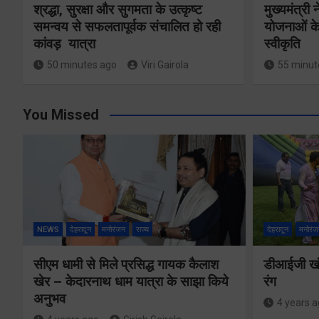
श्रद्धा, सुरक्षा और सुगमता के उत्कृष्ट
मुख्यमंत्री
समन्वय से सफलतापूर्वक संचालित हो रही
योजनाओं के
कांवड़ यात्रा
स्वीकृति
50 minutes ago
Viri Gairola
55 minut
You Missed
NEWS
देहरादून
मनोरंजन
राज्य
देहरादून
मनोरंज
सीएम धामी से मिले प्रसिद्ध गायक कैलाश
डीआईजी खंड
खेर – केदारनाथ धाम यात्रा के साझा किये
रंग
अनुभव
4 years 