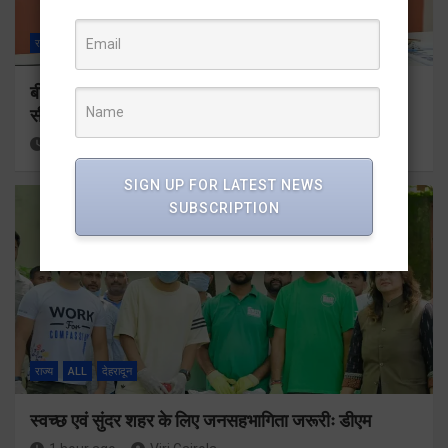
राज्य
ALL
देहरादून
बीएलओ और फील्ड स्टॉफ को प्रोत्साहित करें जिलाधिकारीः
सीईओ
1 hour ago
Viri Gairola
SIGN UP FOR LATEST NEWS
SUBSCRIPTION
राज्य
ALL
देहरादून
स्वच्छ एवं सुंदर शहर के लिए जनसहभागिता जरूरीः डीएम