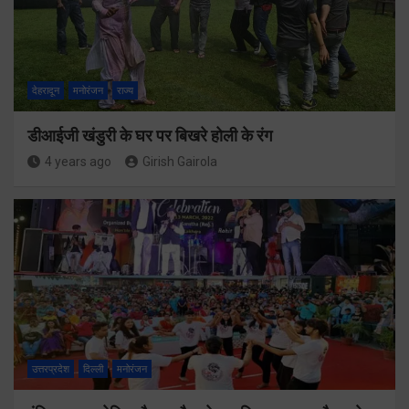
देहरादून
मनोरंजन
राज्य
डीआईजी खंडुरी के घर पर बिखरे होली के रंग
4 years ago
Girish Gairola
उत्तरप्रदेश
दिल्ली
मनोरंजन