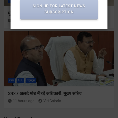
राज्य
ALL
देहरादून
SIGN UP FOR LATEST NEWS
SUBSCRIPTION
मुख्यमंत्री से महानिदेशक एनसीसी ने की शिष्टाचार भेंट
11 hours ago
Viri Gairola
राज्य
ALL
देहरादून
24×7 अलर्ट मोड में रहें अधिकारीः मुख्य सचिव
11 hours ago
Viri Gairola