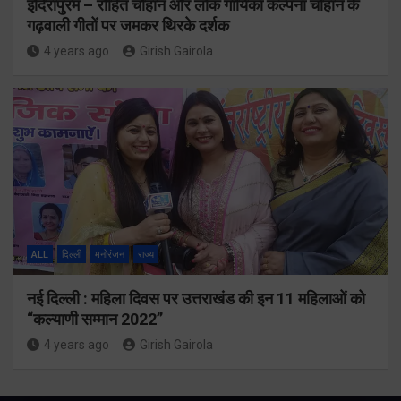
इंदिरापुरम – रोहित चौहान और लोक गायिका कल्पना चौहान के
गढ़वाली गीतों पर जमकर थिरके दर्शक
4 years ago
Girish Gairola
ALL
दिल्ली
मनोरंजन
राज्य
नई दिल्ली : महिला दिवस पर उत्तराखंड की इन 11 महिलाओं को
“कल्याणी सम्मान 2022”
4 years ago
Girish Gairola