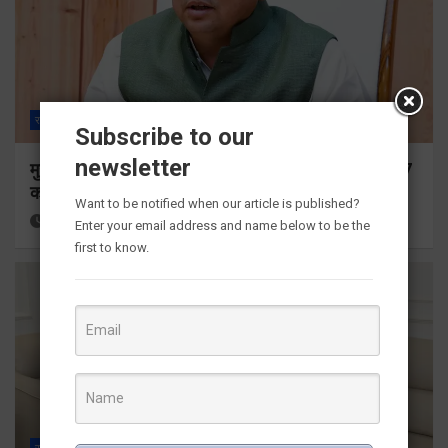
राज्य
ALL
देहरादून
Subscribe to our
newsletter
मुख्यमंत्री ने प्रदान की विभिन्न विकास योजनाओं के लिए 1967
करोड़ की वित्तीय स्वीकृति
Want to be notified when our article is published?
9 hours ago
Viri Gairola
Enter your email address and name below to be the
first to know.