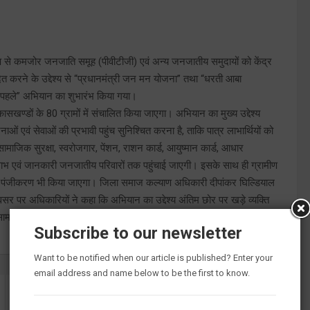
ूप से कमजोर जनजाति समूह (पीवीटीजी) एवं अन्य जनजातीय समुदायों को केंद्र
त करने के उद्देश्य से “प्रधानमंत्री जन मन योजना” तथा “धरती आबा
े पहले” अभियान का शुभारंभ किया गया।
्डों के 80 ग्रामों में संचालित किया जाएगा। अभियान का मुख्य उद्देश्य
नाओं एवं सेवाओं की प्रभावी पहुंच सुनिश्चित करना है, ताकि पात्र लाभार्थियों को
ाजिक सुरक्षा, स्वरोजगार, पेंशन, राशन कार्ड, आयुष्मान कार्ड, आधार
 लाभ एवं जानकारी जनजातीय परिवारों तक पहुंचाई जाएगी। इसके साथ ही ग्रामीण
ियों का पंजीकरण भी किया जाएगा। जिला समाज कल्याण अधिकारी दीपांकर घिल्डियाल
र पर अधिकारियों ने कहा कि अभियान का उद्देश्य अंतिम छोर पर खड़े व्यक्ति
 सामाजिक एवं आर्थिक सशक्तिकरण सुनिश्चित हो सके।
Subscribe to our newsletter
Want to be notified when our article is published? Enter your
email address and name below to be the first to know.
“यह दशक उत्तराखंड का होगा”, विकास के विजन पर सरकार का