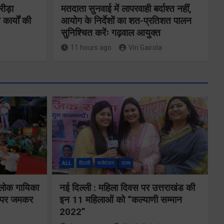
रीड़ा
मतदाता सुनवाई में लापरवाही बर्दाश्त नहीं,
 कार्यों की
आयोग के निर्देशों का शत-प्रतिशत पालन
सुनिश्चित करेंः गढ़वाल आयुक्त
11 hours ago
Viri Gairola
ने
कॉमनवेल्थ गेम्स
2026 के
का
उत्तराखंड के
ALL
दिल्ली
मनोरंजन
राज्य
पदक विजेताओं
य पर
और प्रशिक्षकों को
 लोक गायिका
नई दिल्ली : महिला दिवस पर उत्तराखंड की
े के
ों पर जमकर
इन 11 महिलाओं को “कल्याणी सम्मान
मुख्यमंत्री धामी ने
2022”
किया सम्मानित