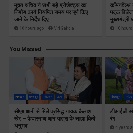
मुख्य सचिव ने सभी बड़े प्रोजेक्ट्स का
कॉमनवेल्थ 
निर्माण कार्य नियमित समय पर पूर्ण किए
पदक विजेता
जाने के निर्देश दिए
मुख्यमंत्री
10 hours ago
Viri Gairola
10 hours
You Missed
NEWS
देहरादून
मनोरंजन
राज्य
देहरादून
मनोरंज
सीएम धामी से मिले प्रसिद्ध गायक कैलाश
डीआईजी खंड
खेर – केदारनाथ धाम यात्रा के साझा किये
रंग
अनुभव
4 years 