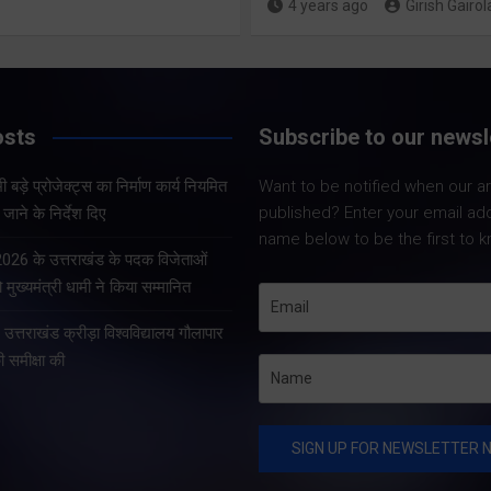
4 years ago
Girish Gairol
Share Now
Share Now
osts
Subscribe to our newsl
Share Nowदेहरादून।
Share Nowदेहरादून। भारत
सचिव आनन्द बर्द्धन ने 
 बड़े प्रोजेक्ट्स का निर्माण कार्य नियमित
Want to be notified when our art
निर्वाचन आयोग एवं मुख्य निर्वाचन
को सचिवालय में प्रदेश 
published? Enter your email ad
जाने के निर्देश दिए
अधिकारी, उत्तराखण्ड के निर्देशों
प्रोजेक्ट्स की समीक्षा 
name below to be the first to k
के अनुपालन में विशेष गहन
सचिव ने प्रदेश के भीत
 2026 के उत्तराखंड के पदक विजेताओं
पुनरीक्षण अभियान के तहत
प्रोजेक्ट्स का निर्माण क
 मुख्यमंत्री धामी ने किया सम्मानित
गढ़वाल आयुक्त एवं रोल ऑब्जर्वर
े उत्तराखंड क्रीड़ा विश्वविद्यालय गौलापार
आनंद स्वरूप ने शुक्रवार…
की समीक्षा की