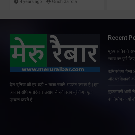
4 years ago
Girish Gairola
Recent P
मुख्य सचिव ने सभी
समय पर पूर्ण किए 
कॉमनवेल्थ गेम्स
और प्रशिक्षकों को
देश दुनिया की हर बड़ी – ताजा खबरे अपडेट करता है | हम
मुख्यमंत्री धामी न
आपको सीधे मनोरंजन उद्योग से नवीनतम ब्रेकिंग न्यूज
के निर्माण कार्यों 
प्रदान करते हैं।