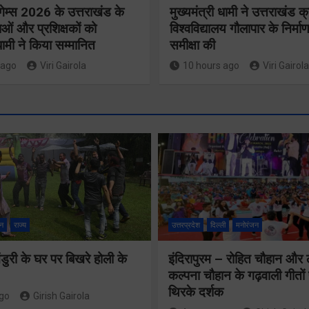
गेम्स 2026 के उत्तराखंड के
मुख्यमंत्री धामी ने उत्तराखंड क्
ओं और प्रशिक्षकों को
विश्वविद्यालय गौलापार के निर्माण
 धामी ने किया सम्मानित
समीक्षा की
 ago
Viri Gairola
10 hours ago
Viri Gairola
मुख्य सचिव 
मतदाता सुनवाई में
सभी बड़े
लापरवाही बर्दाश्त
प्रोजेक्ट्स 
नहीं, आयोग के
निर्माण कार्य
न
राज्य
उत्तरप्रदेश
दिल्ली
मनोरंजन
निर्देशों का शत-
नियमित सम
प्रतिशत पालन
ुरी के घर पर बिखरे होली के
इंदिरापुरम – रोहित चौहान और
पूर्ण किए जान
कल्पना चौहान के गढ़वाली गीत
सुनिश्चित करेंः
निर्देश दिए
थिरके दर्शक
ago
Girish Gairola
गढ़वाल आयुक्त