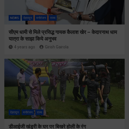
NEWS
देहरादून
मनोरंजन
राज्य
सीएम धामी से मिले प्रसिद्ध गायक कैलाश खेर – केदारनाथ धाम
यात्रा के साझा किये अनुभव
4 years ago
Girish Gairola
देहरादून
मनोरंजन
राज्य
डीआईजी खंडुरी के घर पर बिखरे होली के रंग