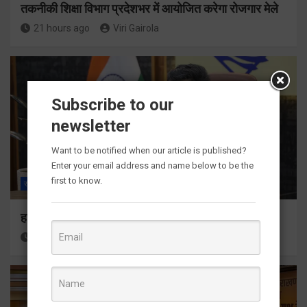
तकनीकी शिक्षा विभाग प्रदेशभर में आयोजित करेगा रोजगार मेले
21 hours ago
Viri Gairola
Subscribe to our
newsletter
Want to be notified when our article is published?
Enter your email address and name below to be the
first to know.
राज्य
ALL
देहरादून
हर घर तिरंगा अभियान को जन-जन तक पहुंचाने की तैयारी
22 hours ago
Viri Gairola