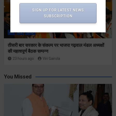
SIGN UP FOR LATEST NEWS
SUBSCRIPTION
राज्य
ALL
देहरादून
तीसरी बार सरकार के संकल्प पर भाजपा गढ़वाल मंडल अध्यक्षों
की महत्वपूर्ण बैठक सम्पन्न
23 hours ago
Viri Gairola
You Missed