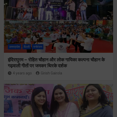
उत्तरप्रदेश
दिल्ली
मनोरंजन
इंदिरापुरम – रोहित चौहान और लोक गायिका कल्पना चौहान के
गढ़वाली गीतों पर जमकर थिरके दर्शक
4 years ago
Girish Gairola