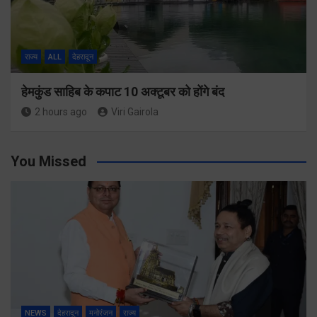
राज्य
ALL
देहरादून
हेमकुंड साहिब के कपाट 10 अक्टूबर को होंगे बंद
2 hours ago
Viri Gairola
You Missed
NEWS
देहरादून
मनोरंजन
राज्य