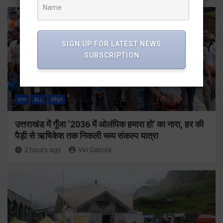
SIGN UP FOR LATEST NEWS
SUBSCRIPTION
राज्य
ALL
हरिद्वार
उत्तराखंड में गूँजा ‘2036 में ओलंपिक हमारा हो’ का नारा, हर की
पैड़ी से ऋषिकेश तक निकली भव्य संकल्प यात्रा
2 hours ago
Viri Gairola