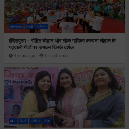
उत्तरप्रदेश
दिल्ली
मनोरंजन
इंदिरापुरम – रोहित चौहान और लोक गायिका कल्पना चौहान के
गढ़वाली गीतों पर जमकर थिरके दर्शक
4 years ago
Girish Gairola
ALL
दिल्ली
मनोरंजन
राज्य