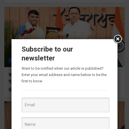
Subscribe to our
newsletter
राज्य
ALL
देहरादून
Want to be notified when our article is published?
कॉमनवेल्थ गेम्स 2026 के उत्तराखंड के पदक विजेताओं और
Enter your email address and name below to be the
प्रशिक्षकों को मुख्यमंत्री धामी ने किया सम्मानित
first to know.
15 hours ago
Viri Gairola