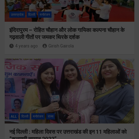
उत्तरप्रदेश
दिल्ली
मनोरंजन
इंदिरापुरम – रोहित चौहान और लोक गायिका कल्पना चौहान के
गढ़वाली गीतों पर जमकर थिरके दर्शक
4 years ago
Girish Gairola
ALL
दिल्ली
मनोरंजन
राज्य
नई दिल्ली : महिला दिवस पर उत्तराखंड की इन 11 महिलाओं को
“कल्याणी सम्मान 2022”