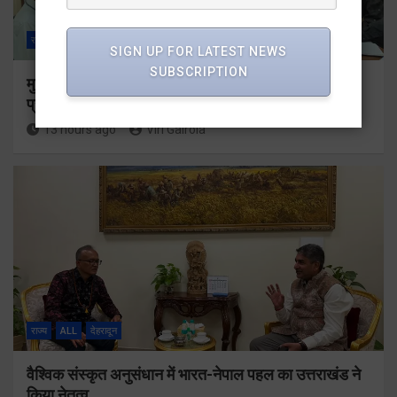
राज्य
ALL
देहरादून
SIGN UP FOR LATEST NEWS
SUBSCRIPTION
मुख्यमंत्री के दिशा-निर्देशों में पीएम आवास योजना (शहरी) की
प्रगति की हुई समीक्षा
13 hours ago
Viri Gairola
राज्य
ALL
देहरादून
वैश्विक संस्कृत अनुसंधान में भारत-नेपाल पहल का उत्तराखंड ने
किया नेतृत्व