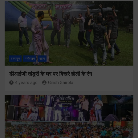
देहरादून
मनोरंजन
राज्य
डीआईजी खंडुरी के घर पर बिखरे होली के रंग
4 years ago
Girish Gairola