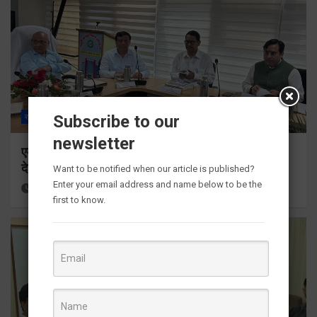
Subscribe to our
राज्य
ALL
देहरादून
newsletter
एमडीडीए बोर्ड बैठक में 25 विकास प्रस्तावों को मिली मंजूरी,
देहरादून-मसूरी के नियोजित विकास को मिलेगी रफ्तार
Want to be notified when our article is published?
Enter your email address and name below to be the
12 hours ago
Viri Gairola
first to know.