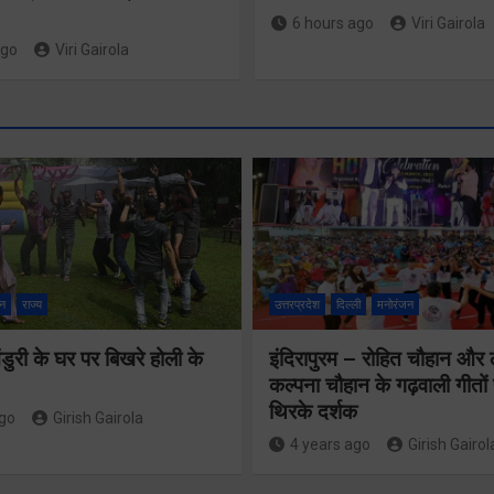
6 hours ago
Viri Gairola
ago
Viri Gairola
श्रद्धा, सुरक
सुगमता के
न
राज्य
उत्तरप्रदेश
दिल्ली
मनोरंजन
उत्कृष्ट समन
ुरी के घर पर बिखरे होली के
इंदिरापुरम – रोहित चौहान और
से सफलतापू
24×7 अलर्ट मोड
कल्पना चौहान के गढ़वाली गीत
संचालित हो 
थिरके दर्शक
में रहें अधिकारीः
ago
Girish Gairola
कांवड़ यात्र
4 years ago
Girish Gairol
मुख्य सचिव