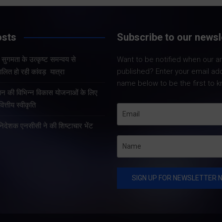
Share Now
Share Now
osts
Subscribe to our newsl
और सुगमता के उत्कृष्ट समन्वय से
Want to be notified when our art
Share Nowदेहरादून
Share Nowदेहरादून। मुख्य
published? Enter your email ad
लित हो रही कांवड़ यात्रा
मुख्यमंत्री पुष्कर सिंह 
सचिव आनंद बर्द्धन ने गुरुवार को
name below to be the first to k
कुशल नेतृत्व एवं राज्
राज्य आपातकालीन परिचालन
्रदान की विभिन्न विकास योजनाओं के लिए
प्रभावी व्यवस्थाओं के 
केंद्र पहुंचकर प्रदेश में लगातार
त्तीय स्वीकृति
उत्तराखंड में कांवड़ यात्
हो रही वर्षा तथा बारिश के कारण
तरह व्यवस्थित, सुरक्षि
हानिदेशक एनसीसी ने की शिष्टाचार भेंट
उत्पन्न स्थिति की विस्तृत समीक्षा
सुचारु रूप से संचालित
की।…