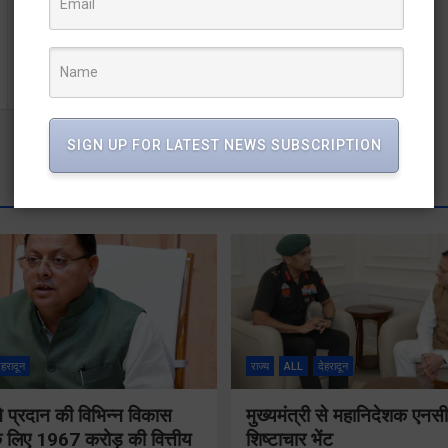
यूपी में वांछित आरोपी की गिरफ्तारी के लिए गई उत्तराखंड पुलिस पर
हुआ हमला
SIGN UP FOR LATEST NEWS SUBSCRIPTION
ेहरादून
राज्य
ALL
देहरादून
 ने प्रदान की विभिन्न विकास
मुख्यमंत्री से महानिदेशक एनस
 लिए 1967 करोड़ की वित्तीय
शिष्टाचार भेंट