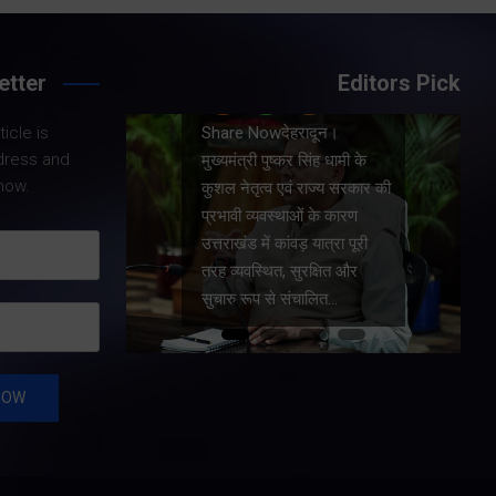
etter
Editors Pick
Share Nowदेहरादून।
icle is
।
मुख्यमंत्री पुष्कर सिंह धामी ने
dress and
धामी के
प्रदेश में शहरी आधारभूत
now.
य सरकार की
सुविधाओं के सुदृढ़ीकरण तथा
कारण
जीआईएस आधारित जल-निकासी
रा पूरी
योजना के लिए कुल 1967 करोड़
त और
की वित्तीय स्वीकृति प्रदान की है।
…
…