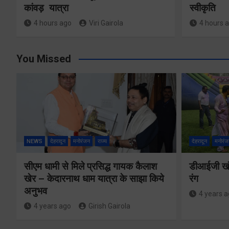
कांवड़ यात्रा
स्वीकृति
4 hours ago
Viri Gairola
4 hours 
You Missed
NEWS
देहरादून
मनोरंजन
राज्य
देहरादून
मनोरंज
सीएम धामी से मिले प्रसिद्ध गायक कैलाश
डीआईजी खंड
खेर – केदारनाथ धाम यात्रा के साझा किये
रंग
अनुभव
4 years 
4 years ago
Girish Gairola