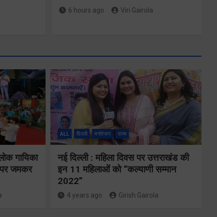
6 hours ago
Viri Gairola
मुख्यमंत्री ने
्षा और
प्रदान की विभिन्न
विकास योजनाओं
ALL
दिल्ली
मनोरंजन
राज्य
्वय
के लिए 1967
 लोक गायिका
नई दिल्ली : महिला दिवस पर उत्तराखंड की
र्वक
करोड़ की वित्तीय
ों पर जमकर
इन 11 महिलाओं को “कल्याणी सम्मान
रही
2022”
स्वीकृति
ा
a
4 years ago
Girish Gairola
Share Now