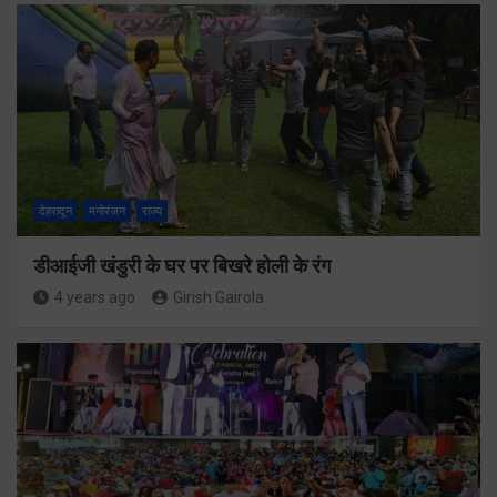
देहरादून
मनोरंजन
राज्य
डीआईजी खंडुरी के घर पर बिखरे होली के रंग
4 years ago
Girish Gairola