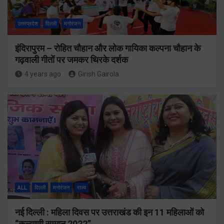
उत्तरप्रदेश
दिल्ली
मनोरंजन
इंदिरापुरम – रोहित चौहान और लोक गायिका कल्पना चौहान के
गढ़वाली गीतों पर जमकर थिरके दर्शक
4 years ago
Girish Gairola
ALL
दिल्ली
मनोरंजन
राज्य
नई दिल्ली : महिला दिवस पर उत्तराखंड की इन 11 महिलाओं को
“कल्याणी सम्मान 2022”