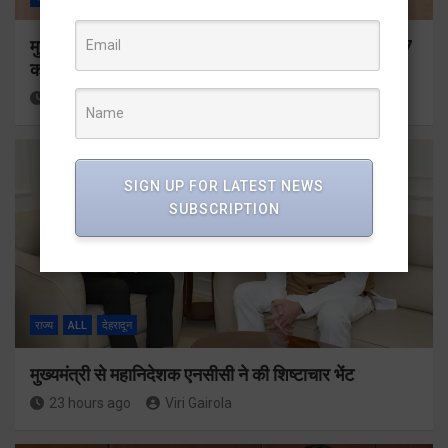
मुख्यमंत्री ने प्रदान की विभिन्न विकास योजनाओं के लिए 1967
करोड़ की वित्तीय स्वीकृति
21 hours ago
Viri Gairola
SIGN UP FOR LATEST NEWS
SUBSCRIPTION
राज्य
ALL
देहरादून
मुख्यमंत्री से महानिदेशक एनसीसी ने की शिष्टाचार भेंट
23 hours ago
Viri Gairola