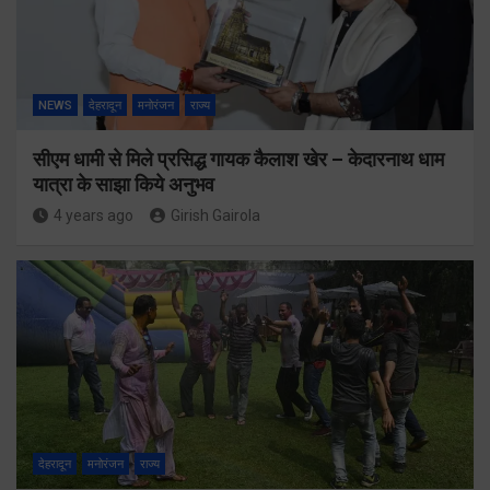
NEWS
देहरादून
मनोरंजन
राज्य
सीएम धामी से मिले प्रसिद्ध गायक कैलाश खेर – केदारनाथ धाम
यात्रा के साझा किये अनुभव
4 years ago
Girish Gairola
देहरादून
मनोरंजन
राज्य