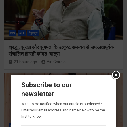
राज्य
ALL
देहरादून
श्रद्धा, सुरक्षा और सुगमता के उत्कृष्ट समन्वय से सफलतापूर्वक
संचालित हो रही कांवड़ यात्रा
21 hours ago
Viri Gairola
Subscribe to our
newsletter
Want to be notified when our article is published?
Enter your email address and name below to be the
first to know.
राज्य
ALL
देहरादून