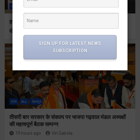
राज्य
ALL
देहरादून
हर घर तिरंगा अभियान को जन-जन तक पहुंचाने की तैयारी
18 hours ago
Viri Gairola
SIGN UP FOR LATEST NEWS
SUBSCRIPTION
राज्य
ALL
देहरादून
तीसरी बार सरकार के संकल्प पर भाजपा गढ़वाल मंडल अध्यक्षों
की महत्वपूर्ण बैठक सम्पन्न
19 hours ago
Viri Gairola