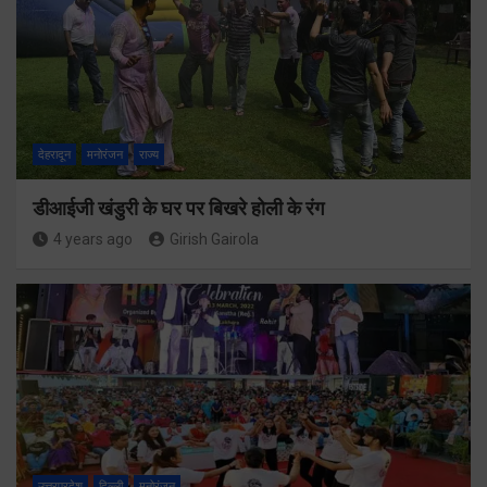
देहरादून
मनोरंजन
राज्य
डीआईजी खंडुरी के घर पर बिखरे होली के रंग
4 years ago
Girish Gairola
उत्तरप्रदेश
दिल्ली
मनोरंजन