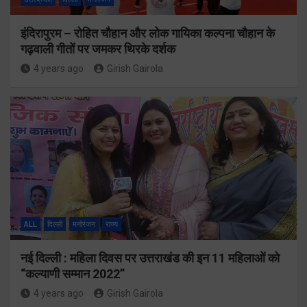
इंदिरापुरम – रोहित चौहान और लोक गायिका कल्पना चौहान के
गढ़वाली गीतों पर जमकर थिरके दर्शक
4 years ago
Girish Gairola
ALL
दिल्ली
मनोरंजन
राज्य
नई दिल्ली : महिला दिवस पर उत्तराखंड की इन 11 महिलाओं को
“कल्याणी सम्मान 2022”
4 years ago
Girish Gairola