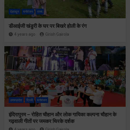
देहरादून
मनोरंजन
राज्य
डीआईजी खंडुरी के घर पर बिखरे होली के रंग
4 years ago
Girish Gairola
उत्तरप्रदेश
दिल्ली
मनोरंजन
इंदिरापुरम – रोहित चौहान और लोक गायिका कल्पना चौहान के
गढ़वाली गीतों पर जमकर थिरके दर्शक
4 years ago
Girish Gairola