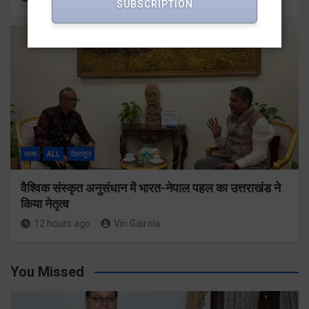
SUBSCRIPTION
राज्य
ALL
देहरादून
वैश्विक संस्कृत अनुसंधान में भारत-नेपाल पहल का उत्तराखंड ने
किया नेतृत्व
12 hours ago
Viri Gairola
You Missed