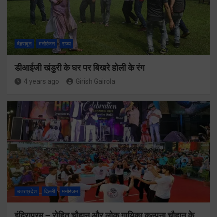
देहरादून
मनोरंजन
राज्य
डीआईजी खंडुरी के घर पर बिखरे होली के रंग
4 years ago
Girish Gairola
उत्तरप्रदेश
दिल्ली
मनोरंजन
इंदिरापुरम – रोहित चौहान और लोक गायिका कल्पना चौहान के