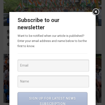
Subscribe to our
राज्य
ALL
देहरादून
पौड़ी गढ़वाल
newsletter
शिक्षा मंत्री डाॅ. रावत ने पौड़ी से किया ‘हर घर तिरंगा’ अभियान
Want to be notified when our article is published?
का शुभारम्भ
Enter your email address and name below to be the
3 hours ago
Viri Gairola
first to know.
राज्य
ALL
हरिद्वार
SIGN UP FOR LATEST NEWS
SUBSCRIPTION