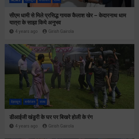
NEWS
देहरादून
मनोरंजन
राज्य
सीएम धामी से मिले प्रसिद्ध गायक कैलाश खेर – केदारनाथ धाम
यात्रा के साझा किये अनुभव
4 years ago
Girish Gairola
देहरादून
मनोरंजन
राज्य
डीआईजी खंडुरी के घर पर बिखरे होली के रंग
4 years ago
Girish Gairola