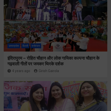
उत्तरप्रदेश
दिल्ली
मनोरंजन
इंदिरापुरम – रोहित चौहान और लोक गायिका कल्पना चौहान के
गढ़वाली गीतों पर जमकर थिरके दर्शक
4 years ago
Girish Gairola