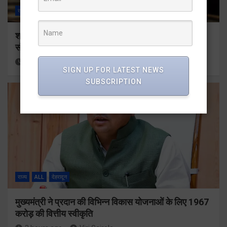
राज्य
ALL
देहरादून
श्रद्धा, सुरक्षा और सुगमता के उत्कृष्ट समन्वय से सफलतापूर्वक
संचालित हो रही कांवड़ यात्रा
3 hours ago
Viri Gairola
SIGN UP FOR LATEST NEWS
SUBSCRIPTION
राज्य
ALL
देहरादून
मुख्यमंत्री ने प्रदान की विभिन्न विकास योजनाओं के लिए 1967
करोड़ की वित्तीय स्वीकृति