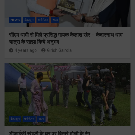
NEWS
देहरादून
मनोरंजन
राज्य
सीएम धामी से मिले प्रसिद्ध गायक कैलाश खेर – केदारनाथ धाम
यात्रा के साझा किये अनुभव
4 years ago
Girish Gairola
देहरादून
मनोरंजन
राज्य
डीआईजी खंडुरी के घर पर बिखरे होली के रंग