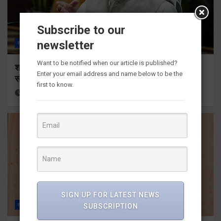
Subscribe to our
newsletter
राज्य
ALL
देहरादून
Want to be notified when our article is published?
श्रद्धा, सुरक्षा और सुगमता के उत्कृष्ट समन्वय से सफलतापूर्वक
Enter your email address and name below to be the
संचालित हो रही कांवड़ यात्रा
first to know.
34 minutes ago
Viri Gairola
SIGN UP FOR LATEST NEWS
राज्य
ALL
देहरादून
SUBSCRIPTION