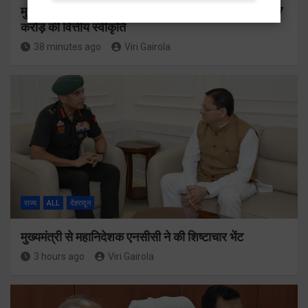
मुख्यमंत्री ने प्रदान की विभिन्न विकास योजनाओं के लिए 1967
करोड़ की वित्तीय स्वीकृति
38 minutes ago
Viri Gairola
राज्य
ALL
देहरादून
मुख्यमंत्री से महानिदेशक एनसीसी ने की शिष्टाचार भेंट
3 hours ago
Viri Gairola