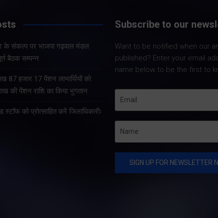
मंडल अध्यक्ष
osts
Subscribe to our newsl
महत्वपूर्ण ब
Share Nowदेहरादून। जिला
 के संकल्प पर भाजपा गढ़वाल मंडल
Want to be notified when our art
सम्पन्न
विधिक सेवा प्राधिकरण एवं जिला
published? Enter your email ad
ूर्ण बैठक सम्पन्न
प्रशासन के संयुक्त तत्वावधान में
name below to be the first to k
Share Now
शनिवार को नगर निगम
 लाख 87 हजार 17 पेंशन लाभार्थियों को
क्षेत्रान्तर्गत लक्ष्मण चैक एवं
ख की पेंशन राशि का किया भुगतान
कांवली रोड क्षेत्र में विशेष
स्टॉफ को प्रोत्साहित करें जिलाधिकारीः
स्वच्छता एवं स्वच्छता जागरूकता…
Share Nowदेहरादून
भारत निर्माण के लिए ल
तीसरी बार सरकार बनान
संकल्प के साथ भाजपा 
मंडल अध्यक्षों की महत्वप
सम्पन्न हुई है। जिसको
करते हुए…
raBrain