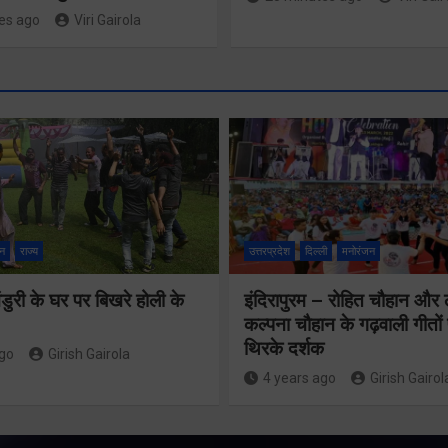
es ago
Viri Gairola
न
राज्य
उत्तरप्रदेश
दिल्ली
मनोरंजन
स्वच्छ एवं सुंदर
शहर के लिए
ुरी के घर पर बिखरे होली के
इंदिरापुरम – रोहित चौहान और
कल्पना चौहान के गढ़वाली गीत
जनसहभागिता
थिरके दर्शक
ago
Girish Gairola
जरूरीः डीएम
तीसरी बार
4 years ago
Girish Gairol
सरकार के स
Share Now
पर भाजपा ग