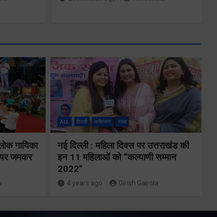
मुख्यमंत्री ने 9
लाख 87 हजार
17 पेंशन
लाभार्थियों को
ALL
दिल्ली
मनोरंजन
राज्य
146 करोड़ 32
लाख की पेंशन
 लोक गायिका
नई दिल्ली : महिला दिवस पर उत्तराखंड की
ों पर जमकर
इन 11 महिलाओं को “कल्याणी सम्मान
राशि का किया
2022”
भुगतान
a
4 years ago
Girish Gairola
ंकल्प
Share Now
ढ़वाल