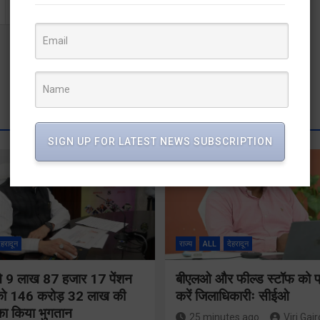
SIGN UP FOR LATEST NEWS SUBSCRIPTION
ेहरादून
राज्य
ALL
देहरादून
ी ने 9 लाख 87 हजार 17 पेंशन
बीएलओ और फील्ड स्टॉफ को प्
ं को 146 करोड़ 32 लाख की
करें जिलाधिकारीः सीईओ
 का किया भुगतान
25 minutes ago
Viri Gair