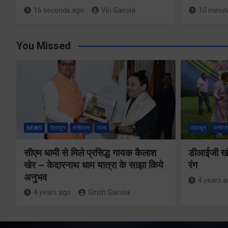
16 seconds ago
Viri Gairola
10 minut
You Missed
NEWS
देहरादून
मनोरंजन
राज्य
देहरादून
मनोरंज
सीएम धामी से मिले प्रसिद्ध गायक कैलाश
डीआईजी खंड
खेर – केदारनाथ धाम यात्रा के साझा किये
रंग
अनुभव
4 years 
4 years ago
Girish Gairola