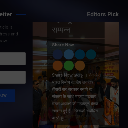
ों की
etter
Editors Pick
ैठक
Share Nowदेहरादून।
icle is
मुख्यमंत्री पुष्कर सिंह धामी ने
dress and
शनिवार को मुख्यमंत्री कैंप
now.
कार्यालय में समाज कल्याण विभाग
के अन्तर्गत 9लाख 87 हजार 17
विभिन्न पेंशन लाभार्थियों को कुल
146 करोड़ 32…
। विकसित
गातार
े के
गढ़वाल
ूर्ण बैठक
 संबोधित