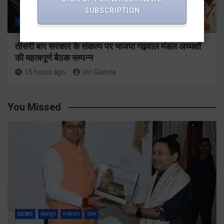
SUBSCRIPTION
राज्य
ALL
देहरादून
तीसरी बार सरकार के संकल्प पर भाजपा गढ़वाल मंडल अध्यक्षों
की महत्वपूर्ण बैठक सम्पन्न
15 hours ago
Viri Gairola
You Missed
NEWS
देहरादून
मनोरंजन
राज्य