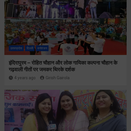
उत्तरप्रदेश
दिल्ली
मनोरंजन
इंदिरापुरम – रोहित चौहान और लोक गायिका कल्पना चौहान के
गढ़वाली गीतों पर जमकर थिरके दर्शक
4 years ago
Girish Gairola