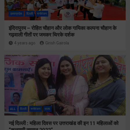
उत्तरप्रदेश
दिल्ली
मनोरंजन
इंदिरापुरम – रोहित चौहान और लोक गायिका कल्पना चौहान के
गढ़वाली गीतों पर जमकर थिरके दर्शक
4 years ago
Girish Gairola
ALL
दिल्ली
मनोरंजन
राज्य
नई दिल्ली : महिला दिवस पर उत्तराखंड की इन 11 महिलाओं को
“कल्याणी सम्मान 2022”