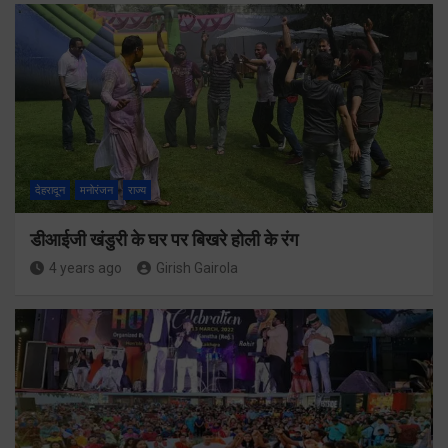
देहरादून
मनोरंजन
राज्य
डीआईजी खंडुरी के घर पर बिखरे होली के रंग
4 years ago
Girish Gairola