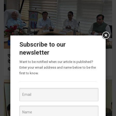
Subscribe to our
राज्य
ALL
देहरादून
newsletter
एमडीडीए बोर्ड बैठक में 25 विकास प्रस्तावों को मिली मंजूरी,
देहरादून-मसूरी के नियोजित विकास को मिलेगी रफ्तार
Want to be notified when our article is published?
Enter your email address and name below to be the
17 hours ago
Viri Gairola
first to know.