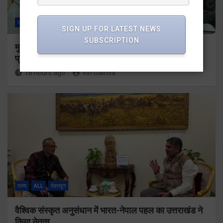
राज्य
ALL
देहरादून
SIGN UP FOR LATEST NEWS
SUBSCRIPTION
मुख्यमंत्री के दिशा-निर्देशों में पीएम आवास योजना (शहरी) की
प्रगति की हुई समीक्षा
18 hours ago
Viri Gairola
राज्य
ALL
देहरादून
वैश्विक संस्कृत अनुसंधान में भारत-नेपाल पहल का उत्तराखंड ने
किया नेतृत्व