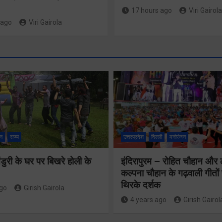
17 hours ago
Viri Gairola
 ago
Viri Gairola
श्रद्धा, सुरक
सुगमता के
न
राज्य
उत्तरप्रदेश
दिल्ली
मनोरंजन
उत्कृष्ट समन
ुरी के घर पर बिखरे होली के
इंदिरापुरम – रोहित चौहान और
से सफलतापू
24×7 अलर्ट मोड
कल्पना चौहान के गढ़वाली गीत
संचालित हो 
थिरके दर्शक
में रहें अधिकारीः
ago
Girish Gairola
कांवड़ यात्र
4 years ago
Girish Gairol
मुख्य सचिव