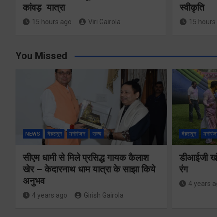
कांवड़ यात्रा
स्वीकृति
15 hours ago
Viri Gairola
15 hours
You Missed
NEWS
देहरादून
मनोरंजन
राज्य
देहरादून
मनोरंज
सीएम धामी से मिले प्रसिद्ध गायक कैलाश
डीआईजी खंड
खेर – केदारनाथ धाम यात्रा के साझा किये
रंग
अनुभव
4 years 
4 years ago
Girish Gairola