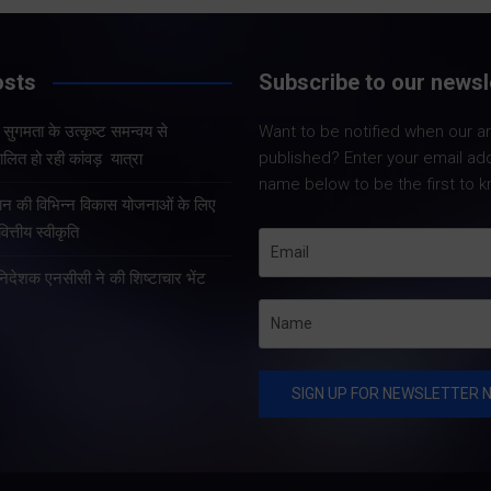
Share Now
Share Now
osts
Subscribe to our newsl
और सुगमता के उत्कृष्ट समन्वय से
Want to be notified when our art
Share Nowदेहरादून
Share Nowदेहरादून। मुख्य
published? Enter your email ad
लित हो रही कांवड़ यात्रा
मुख्यमंत्री पुष्कर सिंह 
सचिव आनंद बर्द्धन ने गुरुवार को
name below to be the first to k
कुशल नेतृत्व एवं राज्
राज्य आपातकालीन परिचालन
्रदान की विभिन्न विकास योजनाओं के लिए
प्रभावी व्यवस्थाओं के 
केंद्र पहुंचकर प्रदेश में लगातार
त्तीय स्वीकृति
उत्तराखंड में कांवड़ यात्
हो रही वर्षा तथा बारिश के कारण
तरह व्यवस्थित, सुरक्षि
हानिदेशक एनसीसी ने की शिष्टाचार भेंट
उत्पन्न स्थिति की विस्तृत समीक्षा
सुचारु रूप से संचालित
की।…