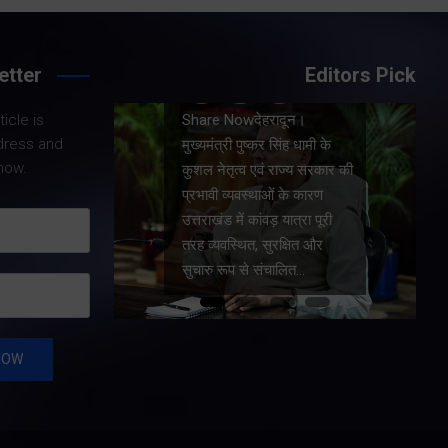
etter
Editors Pick
Share Nowदेहरादून।
icle is
।
मुख्यमंत्री पुष्कर सिंह धामी ने
dress and
धामी के
प्रदेश में शहरी आधारभूत
now.
य सरकार की
सुविधाओं के सुदृढ़ीकरण तथा
कारण
जीआईएस आधारित जल-निकासी
रा पूरी
योजना के लिए कुल 1967 करोड़
त और
की वित्तीय स्वीकृति प्रदान की है।
…
…