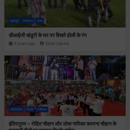
देहरादून
मनोरंजन
राज्य
डीआईजी खंडुरी के घर पर बिखरे होली के रंग
4 years ago
Girish Gairola
उत्तरप्रदेश
दिल्ली
मनोरंजन
इंदिरापुरम – रोहित चौहान और लोक गायिका कल्पना चौहान के