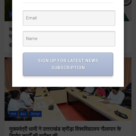
राज्य
ALL
देहरादून
कॉमनवेल्थ गेम्स 2026 के उत्तराखंड के पदक विजेताओं और
प्रशिक्षकों को मुख्यमंत्री धामी ने किया सम्मानित
15 hours ago
Viri Gairola
SIGN UP FOR LATEST NEWS
SUBSCRIPTION
राज्य
ALL
देहरादून
मुख्यमंत्री धामी ने उत्तराखंड क्रीड़ा विश्वविद्यालय गौलापार के
निर्माण कार्यों की समीक्षा की