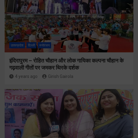
उत्तरप्रदेश
दिल्ली
मनोरंजन
इंदिरापुरम – रोहित चौहान और लोक गायिका कल्पना चौहान के
गढ़वाली गीतों पर जमकर थिरके दर्शक
4 years ago
Girish Gairola