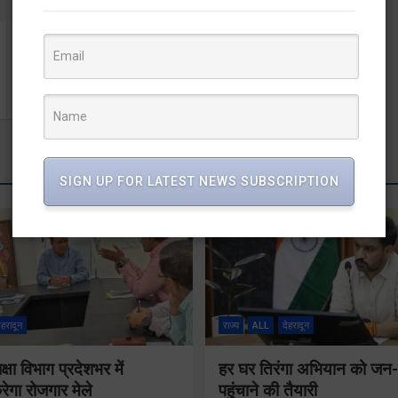
जागड़ा पर्व पर आने वाले श्रद्धालुओं की सुविधाओं रखा जाये ध्यानः
महाराज
SIGN UP FOR LATEST NEWS SUBSCRIPTION
ेहरादून
राज्य
ALL
देहरादून
षा विभाग प्रदेशभर में
हर घर तिरंगा अभियान को ज
गा रोजगार मेले
पहुंचाने की तैयारी