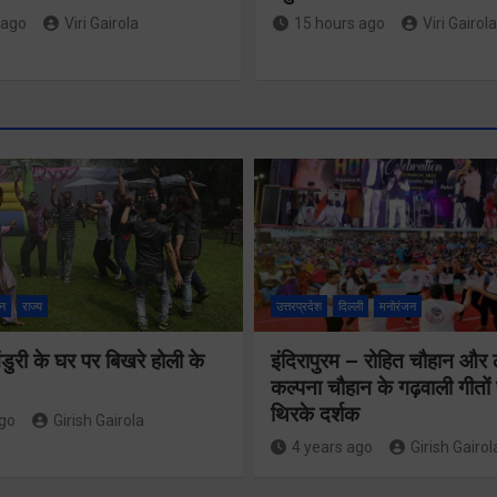
 ago
Viri Gairola
15 hours ago
Viri Gairola
न
राज्य
उत्तरप्रदेश
दिल्ली
मनोरंजन
ुरी के घर पर बिखरे होली के
इंदिरापुरम – रोहित चौहान और
कल्पना चौहान के गढ़वाली गीत
थिरके दर्शक
ago
Girish Gairola
तीसरी बार
4 years ago
Girish Gairol
सरकार के संकल्प
459 करोड़ 