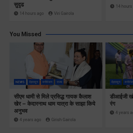
सुदृढ
14 hours
14 hours ago
Viri Gairola
You Missed
NEWS
देहरादून
मनोरंजन
राज्य
देहरादून
मनोरंज
सीएम धामी से मिले प्रसिद्ध गायक कैलाश
डीआईजी खंड
खेर – केदारनाथ धाम यात्रा के साझा किये
रंग
अनुभव
4 years 
4 years ago
Girish Gairola