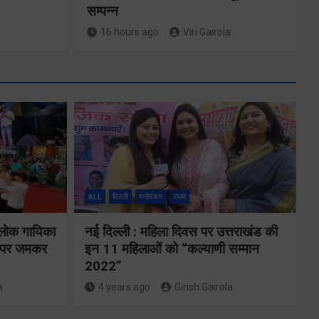
सम्पन्न
16 hours ago
Viri Gairola
ALL
दिल्ली
मनोरंजन
राज्य
तकनीकी शिक्षा
 लोक गायिका
नई दिल्ली : महिला दिवस पर उत्तराखंड की
विभाग प्रदेशभर में
ों पर जमकर
इन 11 महिलाओं को “कल्याणी सम्मान
आयोजित करेगा
2022”
a
4 years ago
Girish Gairola
रोजगार मेले
से