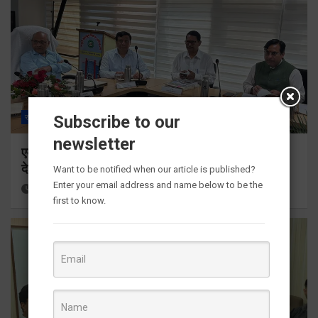
Subscribe to our
राज्य
ALL
देहरादून
newsletter
एमडीडीए बोर्ड बैठक में 25 विकास प्रस्तावों को मिली मंजूरी,
देहरादून-मसूरी के नियोजित विकास को मिलेगी रफ्तार
Want to be notified when our article is published?
Enter your email address and name below to be the
14 hours ago
Viri Gairola
first to know.