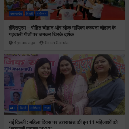
उत्तरप्रदेश
दिल्ली
मनोरंजन
इंदिरापुरम – रोहित चौहान और लोक गायिका कल्पना चौहान के
गढ़वाली गीतों पर जमकर थिरके दर्शक
4 years ago
Girish Gairola
ALL
दिल्ली
मनोरंजन
राज्य
नई दिल्ली : महिला दिवस पर उत्तराखंड की इन 11 महिलाओं को
“कल्याणी सम्मान 2022”