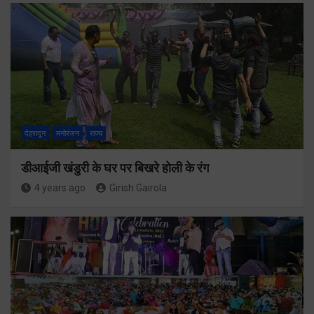
देहरादून
मनोरंजन
राज्य
डीआईजी खंडुरी के घर पर बिखरे होली के रंग
4 years ago
Girish Gairola