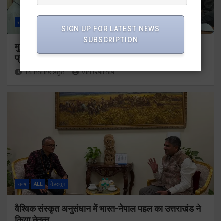
राज्य
ALL
देहरादून
SIGN UP FOR LATEST NEWS
SUBSCRIPTION
मुख्यमंत्री के दिशा-निर्देशों में पीएम आवास योजना (शहरी) की
प्रगति की हुई समीक्षा
14 hours ago
Viri Gairola
राज्य
ALL
देहरादून
वैश्विक संस्कृत अनुसंधान में भारत-नेपाल पहल का उत्तराखंड ने
किया नेतृत्व