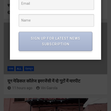
स्नान के दौरान कांवडिया तेज बहाव की चपेट में आकर बहा
11 hours ago
Viri Gairola
SIGN UP FOR LATEST NEWS
SUBSCRIPTION
राज्य
ALL
देहरादून
दून मेडिकल कॉलेज इमरजेंसी में दो गुटों में मारपीट
11 hours ago
Viri Gairola