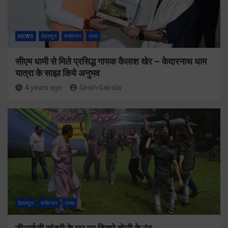
NEWS
देहरादून
मनोरंजन
राज्य
सीएम धामी से मिले प्रसिद्ध गायक कैलाश खेर – केदारनाथ धाम
यात्रा के साझा किये अनुभव
4 years ago
Girish Gairola
देहरादून
मनोरंजन
राज्य