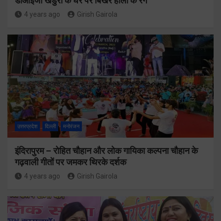
डीआईजी खंडुरी के घर पर बिखरे होली के रंग
4 years ago
Girish Gairola
उत्तरप्रदेश
दिल्ली
मनोरंजन
इंदिरापुरम – रोहित चौहान और लोक गायिका कल्पना चौहान के
गढ़वाली गीतों पर जमकर थिरके दर्शक
4 years ago
Girish Gairola