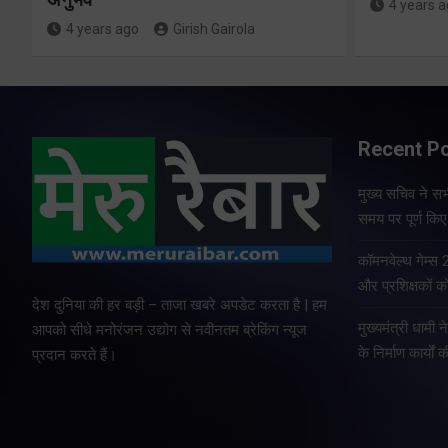
4 years 
4 years ago
Girish Gairola
Recent P
मुख्य सचिव ने सभी
समय पर पूर्ण किए 
कॉमनवेल्थ गेम्स
और प्रशिक्षकों को
देश दुनिया की हर बड़ी – ताजा खबरे अपडेट करता है | हम
मुख्यमंत्री धामी न
आपको सीधे मनोरंजन उद्योग से नवीनतम ब्रेकिंग न्यूज
के निर्माण कार्यों 
प्रदान करते हैं।