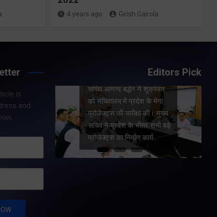
किया सम्मानित
a
4 years ago
Girish Gairola
Share Now
etter
Editors Pick
 मुख्य
Share Nowदेहरादून।
शुक्रवार
icle is
मुख्यमंत्री पुष्कर सिंह धामी ने
के मेगा
dress and
आज मुख्यमंत्री आवास में ग्लासगो,
की। मुख्य
now.
स्कॉटलैंड में आयोजित कॉमनवेल्थ
र सभी बड़े
गेम्स 2026 में उत्कृष्ट प्रदर्शन
ार्य…
कर उत्तराखंड का गौरव बढ़ाने
वाले खिलाड़ियों और उनके…