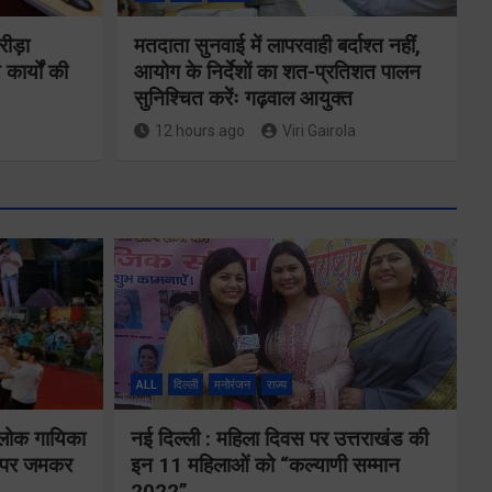
रीड़ा
मतदाता सुनवाई में लापरवाही बर्दाश्त नहीं,
 कार्यों की
आयोग के निर्देशों का शत-प्रतिशत पालन
सुनिश्चित करेंः गढ़वाल आयुक्त
12 hours ago
Viri Gairola
ने
कॉमनवेल्थ गेम्स
2026 के
का
उत्तराखंड के
ALL
दिल्ली
मनोरंजन
राज्य
पदक विजेताओं
य पर
और प्रशिक्षकों को
 लोक गायिका
नई दिल्ली : महिला दिवस पर उत्तराखंड की
े के
ों पर जमकर
इन 11 महिलाओं को “कल्याणी सम्मान
मुख्यमंत्री धामी ने
2022”