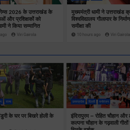
गेम्स 2026 के उत्तराखंड के
मुख्यमंत्री धामी ने उत्तराखंड क्
ओं और प्रशिक्षकों को
विश्वविद्यालय गौलापार के निर्माण
 धामी ने किया सम्मानित
समीक्षा की
 ago
Viri Gairola
10 hours ago
Viri Gairola
मुख्य सचिव 
मतदाता सुनवाई में
सभी बड़े
लापरवाही बर्दाश्त
प्रोजेक्ट्स 
नहीं, आयोग के
निर्माण कार्य
न
राज्य
उत्तरप्रदेश
दिल्ली
मनोरंजन
निर्देशों का शत-
नियमित सम
प्रतिशत पालन
ुरी के घर पर बिखरे होली के
इंदिरापुरम – रोहित चौहान और
पूर्ण किए जान
कल्पना चौहान के गढ़वाली गीत
सुनिश्चित करेंः
थिरके दर्शक