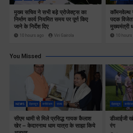
मुख्य सचिव ने सभी बड़े प्रोजेक्ट्स का
कॉमनवेल्थ 
निर्माण कार्य नियमित समय पर पूर्ण किए
पदक विजेता
जाने के निर्देश दिए
मुख्यमंत्री
10 hours ago
Viri Gairola
10 hours
You Missed
NEWS
देहरादून
मनोरंजन
राज्य
देहरादून
मनोरंज
सीएम धामी से मिले प्रसिद्ध गायक कैलाश
डीआईजी खंड
खेर – केदारनाथ धाम यात्रा के साझा किये
रंग
अनुभव