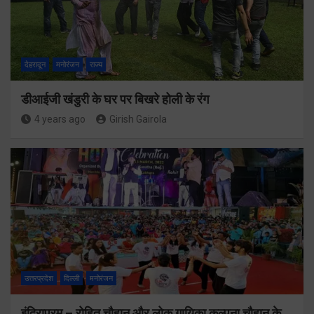
देहरादून
मनोरंजन
राज्य
डीआईजी खंडुरी के घर पर बिखरे होली के रंग
4 years ago
Girish Gairola
उत्तरप्रदेश
दिल्ली
मनोरंजन
इंदिरापुरम – रोहित चौहान और लोक गायिका कल्पना चौहान के