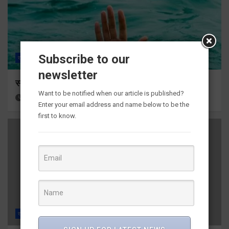
Subscribe to our
राज्य
ALL
हरिद्वार
newsletter
स्नान के दौरान कांवडिया तेज बहाव की चपेट में आकर बहा
Want to be notified when our article is published?
13 hours ago
Viri Gairola
Enter your email address and name below to be the
first to know.
राज्य
ALL
देहरादून