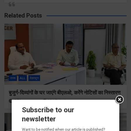
Related Posts
राज्य
ALL
देहरादून
बुजुर्ग-दिव्यांगों के घर जाएंगे बीएलओ, करेंगे नोटिसों का निस्तारण
17 hours ago
Viri Gairola
Subscribe to our
newsletter
Want to be notified when our article is published?