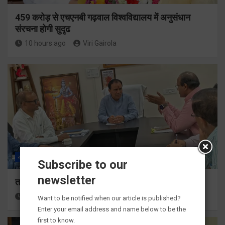
459 करोड़ से एचएनबी गढ़वाल विश्वविद्यालय में अनुसंधान
संरचना होगी सुदृढ
10 hours ago
Viri Gairola
राज्य
ALL
देहरादून
Subscribe to our
newsletter
तकनीकी शिक्षा विभाग प्रदेशभर में आयोजित करेगा रोजगार मेले
11 hours ago
Viri Gairola
Want to be notified when our article is published?
Enter your email address and name below to be the
first to know.