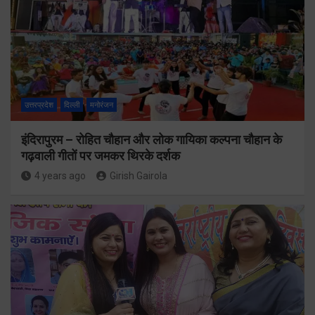
उत्तरप्रदेश
दिल्ली
मनोरंजन
इंदिरापुरम – रोहित चौहान और लोक गायिका कल्पना चौहान के
गढ़वाली गीतों पर जमकर थिरके दर्शक
4 years ago
Girish Gairola