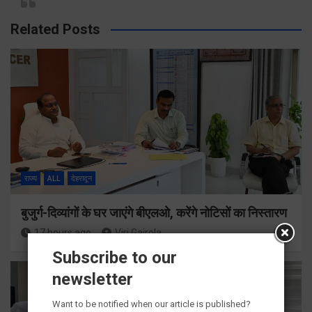
Related Posts
राज्य
ALL
देहरादून
बुजुर्ग-दिव्यांगों के घर जाएंगे बीएलओ, करेंगे नोटिसों का निस्तारण
17 hours ago
Viri Gairola
Subscribe to our
newsletter
Want to be notified when our article is published?