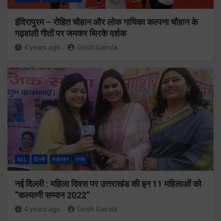
इंदिरापुरम – रोहित चौहान और लोक गायिका कल्पना चौहान के
गढ़वाली गीतों पर जमकर थिरके दर्शक
4 years ago
Girish Gairola
ALL
दिल्ली
मनोरंजन
राज्य
नई दिल्ली : महिला दिवस पर उत्तराखंड की इन 11 महिलाओं को
“कल्याणी सम्मान 2022”
4 years ago
Girish Gairola