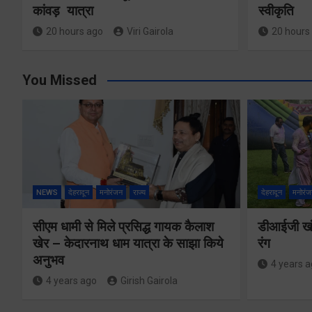
कांवड़ यात्रा
स्वीकृति
20 hours ago
Viri Gairola
20 hours
You Missed
NEWS
देहरादून
मनोरंजन
राज्य
देहरादून
मनोरंज
सीएम धामी से मिले प्रसिद्ध गायक कैलाश
डीआईजी खंड
खेर – केदारनाथ धाम यात्रा के साझा किये
रंग
अनुभव
4 years 
4 years ago
Girish Gairola