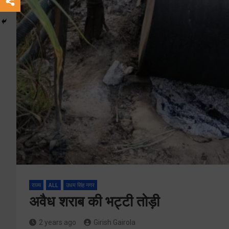
राज्य
ALL
उधम सिंह नगर
अवैध शराब की भट्टी तोड़ी
2 years ago
Girish Gairola