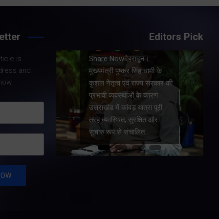
Share Now
etter
Editors Pick
Share No
icle is
Share Nowदेहरादून।
मुख्यमंत्री 
dress and
मुख्यमंत्री पुष्कर सिंह धामी के
प्रदेश में
now.
कुशल नेतृत्व एवं राज्य सरकार की
सुविधाओं क
प्रभावी व्यवस्थाओं के कारण
जीआईएस आ
उत्तराखंड में कांवड़ यात्रा पूरी
योजना के 
तरह व्यवस्थित, सुरक्षित और
की वित्तीय 
सुचारु रूप से संचालित…
…