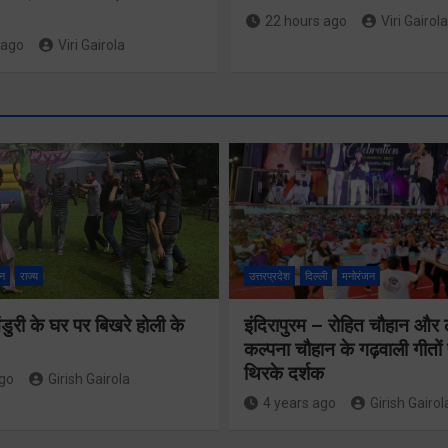
22 hours ago
Viri Gairola
 ago
Viri Gairola
न
राज्य
उत्तरप्रदेश
दिल्ली
मनोरंजन
ुरी के घर पर बिखरे होली के
इंदिरापुरम – रोहित चौहान और
24×7 अलर्ट मोड
कल्पना चौहान के गढ़वाली गीत
थिरके दर्शक
में रहें अधिकारीः
ago
Girish Gairola
4 years ago
Girish Gairol
मुख्य सचिव