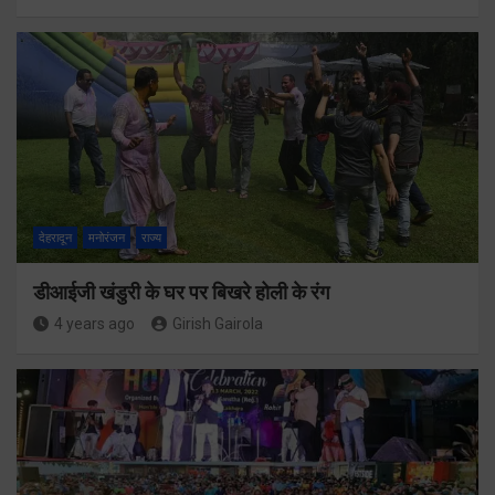
देहरादून
मनोरंजन
राज्य
डीआईजी खंडुरी के घर पर बिखरे होली के रंग
4 years ago
Girish Gairola