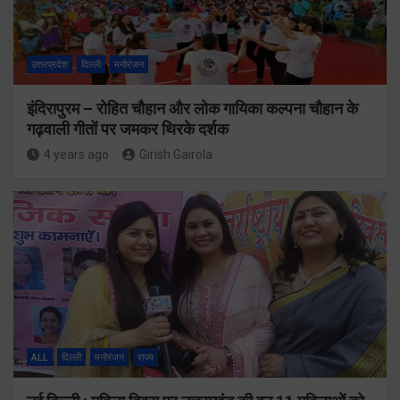
उत्तरप्रदेश
दिल्ली
मनोरंजन
इंदिरापुरम – रोहित चौहान और लोक गायिका कल्पना चौहान के
गढ़वाली गीतों पर जमकर थिरके दर्शक
4 years ago
Girish Gairola
ALL
दिल्ली
मनोरंजन
राज्य