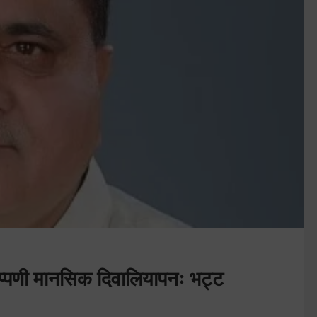
प्पणी मानसिक दिवालियापनः भट्ट