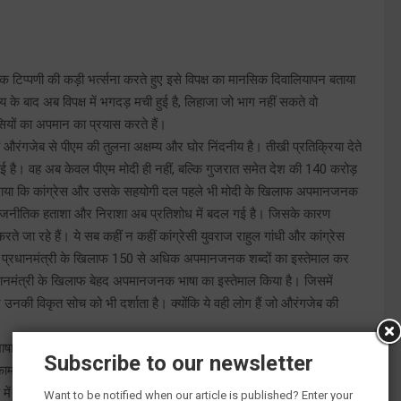
 टिप्पणी की कड़ी भर्त्सना करते हुए इसे विपक्ष का मानसिक दिवालियापन बताया
य के बाद अब विपक्ष में भगदड़ मची हुई है, लिहाजा जो भाग नहीं सकते वो
ियों का अपमान का प्रयास करते हैं।
वं औरंगजेब से पीएम की तुलना अक्षम्य और घोर निंदनीय है। तीखी प्रतिक्रिया देते
च गई है। वह अब केवल पीएम मोदी ही नहीं, बल्कि गुजरात समेत देश की 140 करोड़
ोप लगाया कि कांग्रेस और उसके सहयोगी दल पहले भी मोदी के खिलाफ अपमानजनक
ी राजनीतिक हताशा और निराशा अब प्रतिशोध में बदल गई है। जिसके कारण
ते जा रहे हैं। ये सब कहीं न कहीं कांग्रेसी युवराज राहुल गांधी और कांग्रेस
 अब तक प्रधानमंत्री के खिलाफ 150 से अधिक अपमानजनक शब्दों का इस्तेमाल कर
रधानमंत्री के खिलाफ बेहद अपमानजनक भाषा का इस्तेमाल किया है। जिसमें
उनकी विकृत सोच को भी दर्शाता है। क्योंकि ये वही लोग हैं जो औरंगजेब की
षा का सहारा इसलिए लेते हैं, क्योंकि उनके पास आलोचना करने के लिए कोई
Subscribe to our newsletter
ुकाम को छू रही है। दुनिया भारत के सामर्थ्य का लोहा मान रहा है। जनता अपने
ें जुटी है। ऐसे में अपनी राजनैतिक खीज और हताशा उतारने के लिए वे बार बार
Want to be notified when our article is published? Enter your