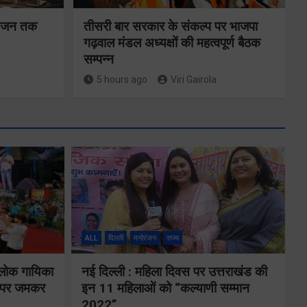
न-जन तक
तीसरी बार सरकार के संकल्प पर भाजपा
गढ़वाल मंडल अध्यक्षों की महत्वपूर्ण बैठक
सम्पन्न
5 hours ago
Viri Gairola
ALL
दिल्ली
मनोरंजन
राज्य
तकनीकी शिक्षा
 लोक गायिका
नई दिल्ली : महिला दिवस पर उत्तराखंड की
विभाग प्रदेशभर में
ों पर जमकर
इन 11 महिलाओं को “कल्याणी सम्मान
आयोजित करेगा
2022”