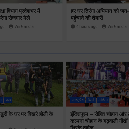
षा विभाग प्रदेशभर में
हर घर तिरंगा अभियान को ज
गा रोजगार मेले
पहुंचाने की तैयारी
ago
Viri Gairola
4 hours ago
Viri Gairola
न
राज्य
उत्तरप्रदेश
दिल्ली
मनोरंजन
ुरी के घर पर बिखरे होली के
इंदिरापुरम – रोहित चौहान और
कल्पना चौहान के गढ़वाली गीत
थिरके दर्शक