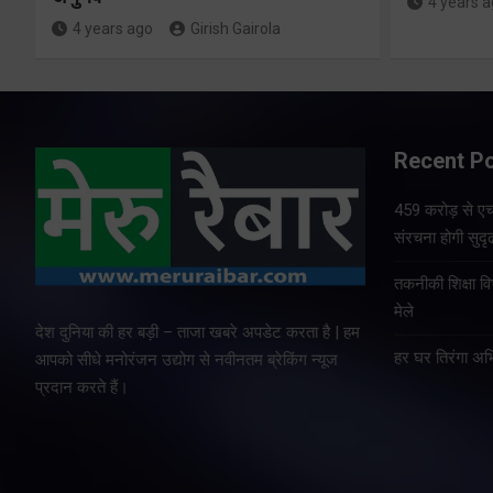
4 years 
4 years ago
Girish Gairola
Recent P
459 करोड़ से एचए
संरचना होगी सुदृ
तकनीकी शिक्षा व
मेले
देश दुनिया की हर बड़ी – ताजा खबरे अपडेट करता है | हम
हर घर तिरंगा अभ
आपको सीधे मनोरंजन उद्योग से नवीनतम ब्रेकिंग न्यूज
प्रदान करते हैं।