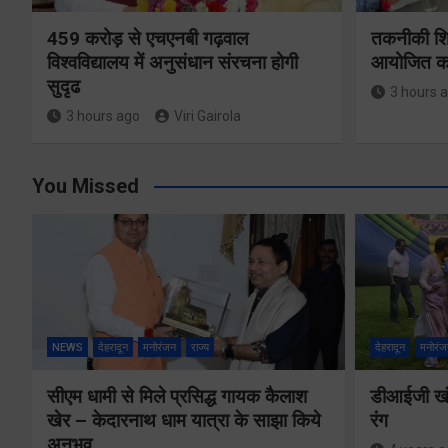
459 करोड़ से एचएनबी गढ़वाल
तकनीकी शिक्
विश्वविद्यालय में अनुसंधान संरचना होगी
आयोजित करे
सुदृढ
3 hours 
3 hours ago
Viri Gairola
You Missed
NEWS
देहरादून
मनोरंजन
राज्य
देहरादून
मनोरंज
सीएम धामी से मिले प्रसिद्ध गायक कैलाश
डीआईजी खंड
खेर – केदारनाथ धाम यात्रा के साझा किये
रंग
अनुभव