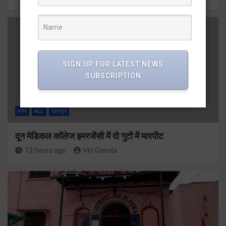
SIGN UP FOR LATEST NEWS
SUBSCRIPTION
राज्य
ALL
देहरादून
दून मेडिकल कॉलेज इमरजेंसी में दो गुटों में मारपीट
13 hours ago
Viri Gairola