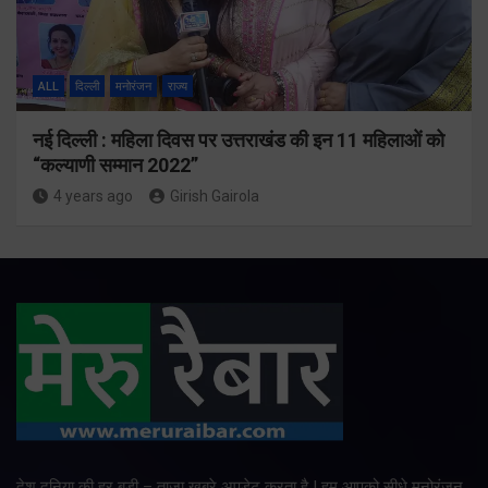
ALL
दिल्ली
मनोरंजन
राज्य
नई दिल्ली : महिला दिवस पर उत्तराखंड की इन 11 महिलाओं को
“कल्याणी सम्मान 2022”
4 years ago
Girish Gairola
देश दुनिया की हर बड़ी – ताजा खबरे अपडेट करता है | हम आपको सीधे मनोरंजन