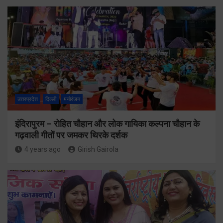
उत्तरप्रदेश
दिल्ली
मनोरंजन
इंदिरापुरम – रोहित चौहान और लोक गायिका कल्पना चौहान के
गढ़वाली गीतों पर जमकर थिरके दर्शक
4 years ago
Girish Gairola