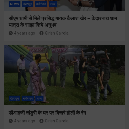
NEWS
देहरादून
मनोरंजन
राज्य
सीएम धामी से मिले प्रसिद्ध गायक कैलाश खेर – केदारनाथ धाम
यात्रा के साझा किये अनुभव
4 years ago
Girish Gairola
देहरादून
मनोरंजन
राज्य
डीआईजी खंडुरी के घर पर बिखरे होली के रंग
4 years ago
Girish Gairola