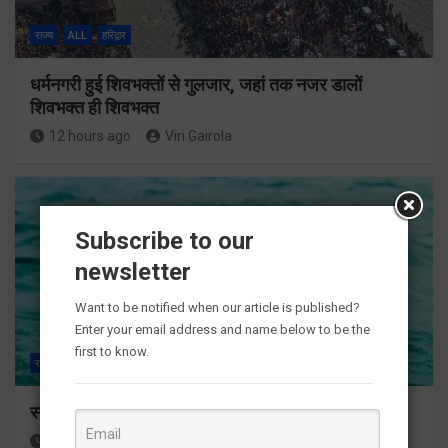
राज्य
ALL
हरिद्वार
धर्मनगरी हुई शिवभक्तों से गुलजार, जहां तक नजर डालों
शिवभक्त ही शिवभक्त
12 hours ago
Viri Gairola
Subscribe to our
newsletter
Want to be notified when our article is published?
Enter your email address and name below to be the
first to know.
राज्य
ALL
हरिद्वार
स्नान के दौरान कांवडिया तेज बहाव की चपेट में आकर बहा
12 hours ago
Viri Gairola