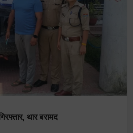
गिरफ्तार, थार बरामद