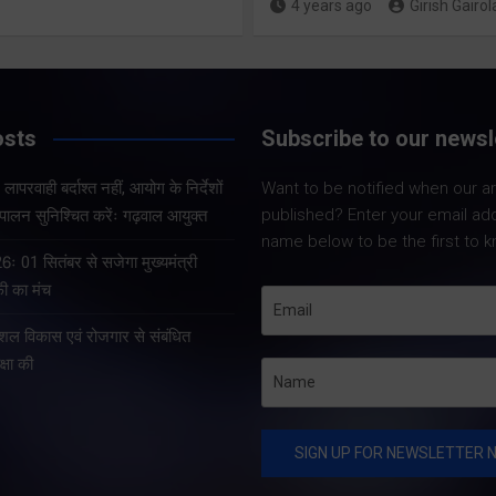
कैबिनेट ने लिए
4 years ago
Girish Gairol
ऐतिहासिक फैसले
Share Now
Share Now
osts
Subscribe to our newsl
Share Nowदेहरादून
लापरवाही बर्दाश्त नहीं, आयोग के निर्देशों
Want to be notified when our art
निर्वाचन आयोग एवं मुख्य
published? Enter your email ad
ालन सुनिश्चित करेंः गढ़वाल आयुक्त
अधिकारी, उत्तराखण्ड के 
Share Nowदेहरादून।
name below to be the first to k
के अनुपालन में विशेष 
उत्तराखंड सरकार की कैबिनेट
ः 01 सितंबर से सजेगा मुख्यमंत्री
पुनरीक्षण अभियान के 
बैठक में मुख्यमंत्री पुष्कर सिंह
फी का मंच
गढ़वाल आयुक्त एवं रोल
धामी के नेतृत्व में जनकल्याण,
ौशल विकास एवं रोजगार से संबंधित
आनंद स्वरूप ने शुक्रव
ग्रामीण अर्थव्यवस्था, श्रमिक
्षा की
कल्याण, शिक्षा, न्यायिक आधारभूत
संरचना, खेल, पर्यटन, पेयजल
तथा औद्योगिक विकास…