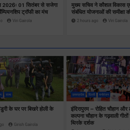
भ 2026ः 01 सितंबर से सजेगा
मुख्य सचिव ने कौशल विकास एव
चैंम्पियनशिप ट्रॉफी का मंच
संबंधित योजनाओं की समीक्षा क
go
Viri Gairola
2 hours ago
Viri Gairola
मतदाता सुनवा
लापरवाही बर्
जनकल्याण,
नहीं, आयोग 
रोजगार, शिक्षा,
न
राज्य
उत्तरप्रदेश
दिल्ली
मनोरंजन
निर्देशों का 
श्रमिक हित और
प्रतिशत पा
ुरी के घर पर बिखरे होली के
इंदिरापुरम – रोहित चौहान और
आधारभूत विकास
कल्पना चौहान के गढ़वाली गीत
सुनिश्चित कर
को नई गति, राज्य
थिरके दर्शक
ago
Girish Gairola
गढ़वाल आयु