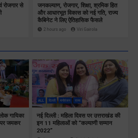
ं रोजगार से
जनकल्याण, रोजगार, शिक्षा, श्रमिक हित
ी
और आधारभूत विकास को नई गति, राज्य
कैबिनेट ने लिए ऐतिहासिक फैसले
2 hours ago
Viri Gairola
ई में
खेल महाकुंभ
दाश्त
2026ः 01
के
ALL
दिल्ली
मनोरंजन
राज्य
सितंबर से सजेगा
शत-
मुख्यमंत्री
लन
 लोक गायिका
नई दिल्ली : महिला दिवस पर उत्तराखंड की
ों पर जमकर
इन 11 महिलाओं को “कल्याणी सम्मान
चैंम्पियनशिप
ेंः
2022”
ट्रॉफी का मंच
क्त