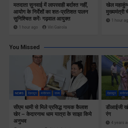
मतदाता सुनवाई में लापरवाही बर्दाश्त नहीं,
खेल महाकुं
आयोग के निर्देशों का शत-प्रतिशत पालन
मुख्यमंत्री 
सुनिश्चित करेंः गढ़वाल आयुक्त
1 hour a
1 hour ago
Viri Gairola
You Missed
NEWS
देहरादून
मनोरंजन
राज्य
देहरादून
मनोरंज
सीएम धामी से मिले प्रसिद्ध गायक कैलाश
डीआईजी खंड
खेर – केदारनाथ धाम यात्रा के साझा किये
रंग
अनुभव
4 years 