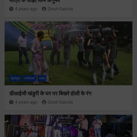
यात्रा के साझा किये अनुभव
4 years ago
Girish Gairola
देहरादून
मनोरंजन
राज्य
डीआईजी खंडुरी के घर पर बिखरे होली के रंग
4 years ago
Girish Gairola