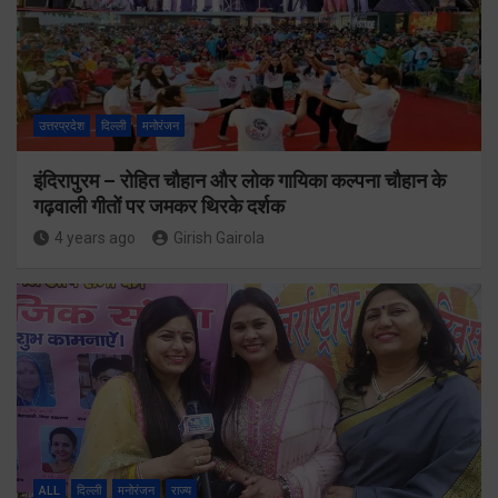
उत्तरप्रदेश
दिल्ली
मनोरंजन
इंदिरापुरम – रोहित चौहान और लोक गायिका कल्पना चौहान के
गढ़वाली गीतों पर जमकर थिरके दर्शक
4 years ago
Girish Gairola
ALL
दिल्ली
मनोरंजन
राज्य