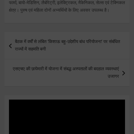
फार्मा, बायो-मेडिसिन, लैबोरेट्री, इलेक्ट्रिकल, मैकेनिकल, सेल्स एवं टेक्निकल
क्षेत्र। पुरुष एवं महिला दोनों अभ्यर्थियों के लिए अवसर उपलब्ध है।
Post
बैठक में वर्षों से लंबित ‘किशाऊ बहु-उद्देशीय बांध परियोजना’ पर संबंधित
navigation
राज्यों में सहमति बनी
एसएचए की छापेमारी में योजना में संबद्ध अस्पतालों की बदहाल व्यवस्थाएं
उजागर