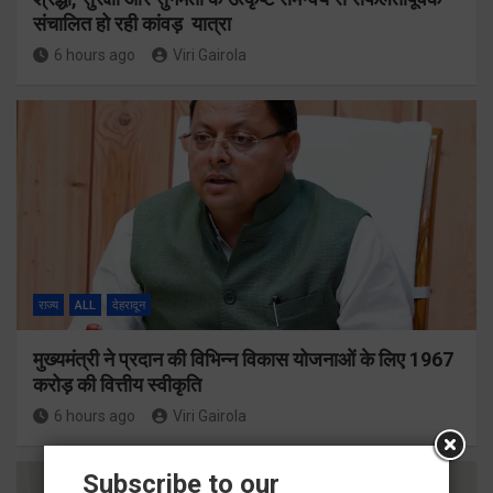
संचालित हो रही कांवड़ यात्रा
6 hours ago
Viri Gairola
राज्य
ALL
देहरादून
मुख्यमंत्री ने प्रदान की विभिन्न विकास योजनाओं के लिए 1967
करोड़ की वित्तीय स्वीकृति
6 hours ago
Viri Gairola
Subscribe to our