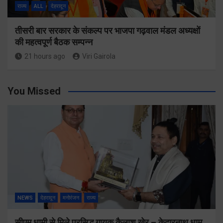
राज्य
ALL
देहरादून
तीसरी बार सरकार के संकल्प पर भाजपा गढ़वाल मंडल अध्यक्षों
की महत्वपूर्ण बैठक सम्पन्न
21 hours ago
Viri Gairola
You Missed
NEWS
देहरादून
मनोरंजन
राज्य
सीएम धामी से मिले प्रसिद्ध गायक कैलाश खेर – केदारनाथ धाम