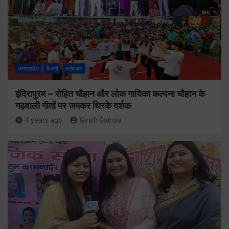
उत्तरप्रदेश
दिल्ली
मनोरंजन
इंदिरापुरम – रोहित चौहान और लोक गायिका कल्पना चौहान के
गढ़वाली गीतों पर जमकर थिरके दर्शक
4 years ago
Girish Gairola