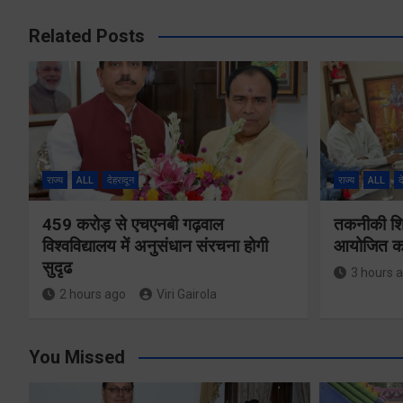
Related Posts
राज्य
ALL
देहरादून
राज्य
ALL
द
459 करोड़ से एचएनबी गढ़वाल
तकनीकी शिक्
विश्वविद्यालय में अनुसंधान संरचना होगी
आयोजित करे
सुदृढ
3 hours 
2 hours ago
Viri Gairola
You Missed