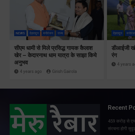
NEWS
देहरादून
मनोरंजन
राज्य
देहरादून
मनोरंज
सीएम धामी से मिले प्रसिद्ध गायक कैलाश
डीआईजी खंड
खेर – केदारनाथ धाम यात्रा के साझा किये
रंग
अनुभव
4 years 
4 years ago
Girish Gairola
Recent P
459 करोड़ से एचए
संरचना होगी सुदृ