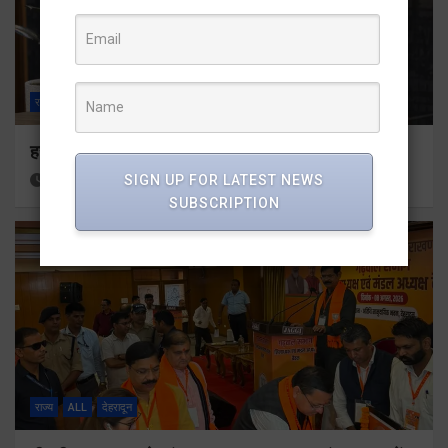
राज्य
ALL
देहरादून
हर घर तिरंगा अभियान को जन-जन तक पहुंचाने की तैयारी
SIGN UP FOR LATEST NEWS
16 hours ago
Viri Gairola
SUBSCRIPTION
राज्य
ALL
देहरादून