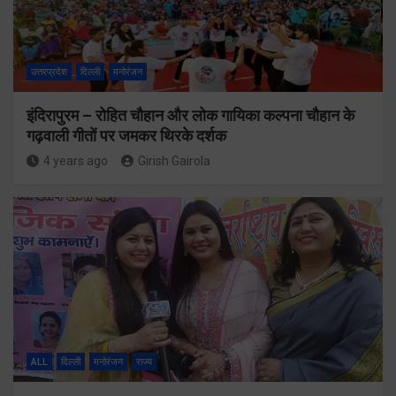
उत्तरप्रदेश
दिल्ली
मनोरंजन
इंदिरापुरम – रोहित चौहान और लोक गायिका कल्पना चौहान के
गढ़वाली गीतों पर जमकर थिरके दर्शक
4 years ago
Girish Gairola
ALL
दिल्ली
मनोरंजन
राज्य