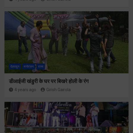
देहरादून
मनोरंजन
राज्य
डीआईजी खंडुरी के घर पर बिखरे होली के रंग
4 years ago
Girish Gairola