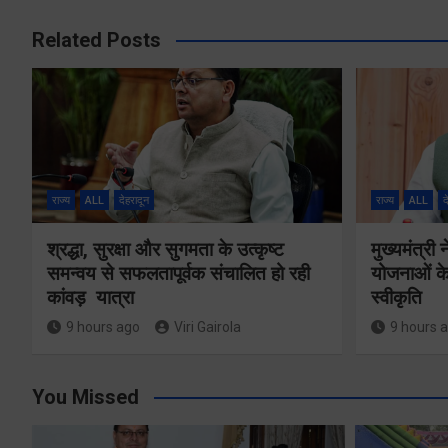
Related Posts
राज्य
ALL
देहरादून
राज्य
ALL
द
श्रद्धा, सुरक्षा और सुगमता के उत्कृष्ट
मुख्यमंत्री
समन्वय से सफलतापूर्वक संचालित हो रही
योजनाओं के
कांवड़ यात्रा
स्वीकृति
9 hours ago
Viri Gairola
9 hours 
You Missed