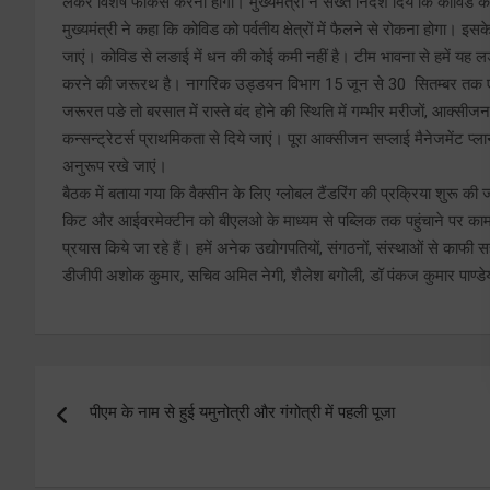
लेकर विशेष फोकस करना होगा। मुख्यमंत्री ने सख्त निर्देश दिये कि कोविड 
मुख्यमंत्री ने कहा कि कोविड को पर्वतीय क्षेत्रों में फैलने से रोकना होग
जाएं। कोविड से लङाई में धन की कोई कमी नहीं है। टीम भावना से हमें य
करने की जरूरथ है। नागरिक उड्डयन विभाग 15 जून से 30 सितम्बर तक एक-
जरूरत पङे तो बरसात में रास्ते बंद होने की स्थिति में गम्भीर मरीजों, आक्सी
कन्सन्ट्रेटर्स प्राथमिकता से दिये जाएं। पूरा आक्सीजन सप्लाई मैनेजमेंट प्ल
अनुरूप रखे जाएं।
बैठक में बताया गया कि वैक्सीन के लिए ग्लोबल टैंडरिंग की प्रक्रिया शुरू क
किट और आईवरमेक्टीन को बीएलओ के माध्यम से पब्लिक तक पहुंचाने पर काम क
प्रयास किये जा रहे हैं। हमें अनेक उद्योगपतियों, संगठनों, संस्थाओं से काफी 
डीजीपी अशोक कुमार, सचिव अमित नेगी, शैलेश बगोली, डॉ पंकज कुमार पाण्ड
Post
पीएम के नाम से हुई यमुनोत्री और गंगोत्री में पहली पूजा
navigation