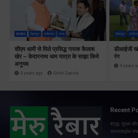
NEWS
देहरादून
मनोरंजन
राज्य
देहरादून
मनोरंज
सीएम धामी से मिले प्रसिद्ध गायक कैलाश
डीआईजी खंड
खेर – केदारनाथ धाम यात्रा के साझा किये
रंग
अनुभव
4 years 
4 years ago
Girish Gairola
Recent P
श्रद्धा, सुरक्षा 
सफलतापूर्वक संचा