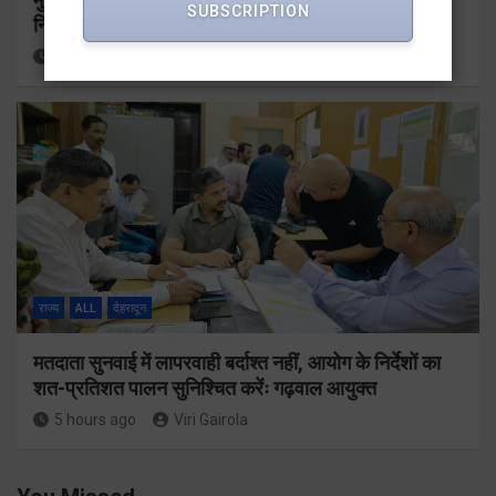
SUBSCRIPTION
निर्माण कार्यों की समीक्षा की
3 hours ago
Viri Gairola
राज्य
ALL
देहरादून
मतदाता सुनवाई में लापरवाही बर्दाश्त नहीं, आयोग के निर्देशों का
शत-प्रतिशत पालन सुनिश्चित करेंः गढ़वाल आयुक्त
5 hours ago
Viri Gairola