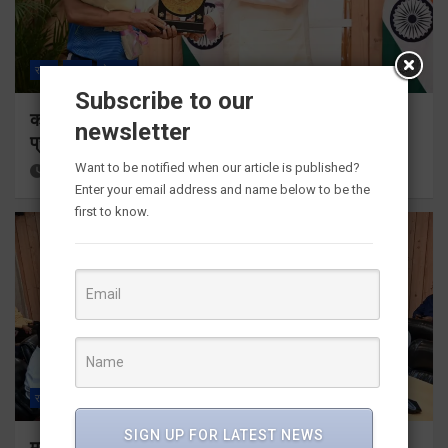
राज्य
ALL
देहरादून
Subscribe to our
कॉमनवेल्थ गेम्स 2026 के उत्तराखंड के पदक विजेताओं और
newsletter
प्रशिक्षकों को मुख्यमंत्री धामी ने किया सम्मानित
Want to be notified when our article is published?
3 hours ago
Viri Gairola
Enter your email address and name below to be the
first to know.
राज्य
ALL
देहरादून
SIGN UP FOR LATEST NEWS
मुख्यमंत्री धामी ने उत्तराखंड क्रीड़ा विश्वविद्यालय गौलापार के