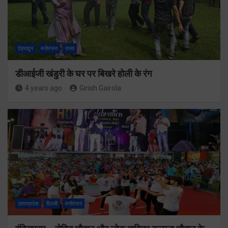
देहरादून
मनोरंजन
राज्य
डीआईजी खंडुरी के घर पर बिखरे होली के रंग
4 years ago
Girish Gairola
उत्तरप्रदेश
दिल्ली
मनोरंजन