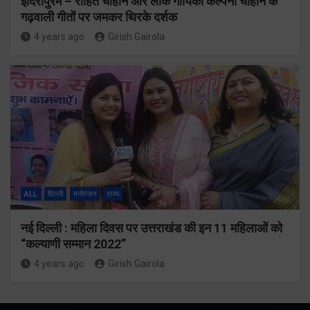
इंदिरापुरम – रोहित चौहान और लोक गायिका कल्पना चौहान के
गढ़वाली गीतों पर जमकर थिरके दर्शक
4 years ago
Girish Gairola
ALL
दिल्ली
मनोरंजन
राज्य
नई दिल्ली : महिला दिवस पर उत्तराखंड की इन 11 महिलाओं को
“कल्याणी सम्मान 2022”
4 years ago
Girish Gairola