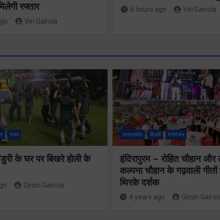
िलेगी रफ्तार
6 hours ago
Viri Gairola
ago
Viri Gairola
बुजुर्ग-दिव्यांग
घर जाएंगे
वैश्विक संस्कृत
न
राज्य
उत्तरप्रदेश
दिल्ली
मनोरंजन
बीएलओ, करें
अनुसंधान में
ुरी के घर पर बिखरे होली के
इंदिरापुरम – रोहित चौहान और
नोटिसों का
भारत-नेपाल पहल
कल्पना चौहान के गढ़वाली गीत
निस्तारण
थिरके दर्शक
का उत्तराखंड ने
ago
Girish Gairola
4 years ago
Girish Gairol
किया नेतृत्व
Share Now