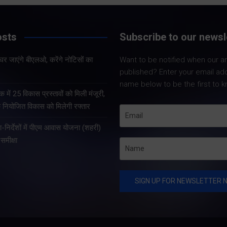
Share Now
osts
Subscribe to our newsl
Share Nowदेहरादून।
निर्वाचन अधिकारी डॉ.
 के घर जाएंगे बीएलओ, करेंगे नोटिसों का
Want to be notified when our art
Share Nowदेहरादून। प्रदेश
बी.वी.आर.सी. पुरुषोत्तम 
published? Enter your email ad
के संस्कृत शिक्षा सचिव दीपक
को कुमांऊ-गढ़वाल के 
name below to be the first to k
कुमार गैरोला ने नई दिल्ली स्थित
आयुक्तों सहित सभी जनप
क में 25 विकास प्रस्तावों को मिली मंजूरी,
नेपाल दूतावास में नेपाल के
जिलाधिकारियों के साथ 
े नियोजित विकास को मिलेगी रफ्तार
कार्यवाहक राजदूत महामहिम डॉ.
कांन्फ्रेंस कर विशेष ग
शा-निर्देशों में पीएम आवास योजना (शहरी)
सुरेन्द्र थापा से शिष्टाचार भेंट
पुनरीक्षण अभियान की…
समीक्षा
की। इस…