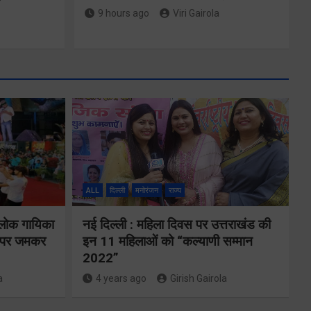
9 hours ago
Viri Gairola
एमडीडीए बोर्ड
बैठक में 25
विकास प्रस्तावों
ों के
को मिली मंजूरी,
ALL
दिल्ली
मनोरंजन
राज्य
देहरादून-मसूरी के
गे
 लोक गायिका
नई दिल्ली : महिला दिवस पर उत्तराखंड की
नियोजित विकास
ों पर जमकर
इन 11 महिलाओं को “कल्याणी सम्मान
को मिलेगी रफ्तार
2022”
a
4 years ago
Girish Gairola
Share Now