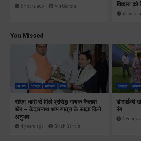
विकास को म
6 hours ago
Viri Gairola
6 hours 
You Missed
NEWS
देहरादून
मनोरंजन
राज्य
देहरादून
मनोरंज
सीएम धामी से मिले प्रसिद्ध गायक कैलाश
डीआईजी खंड
खेर – केदारनाथ धाम यात्रा के साझा किये
रंग
अनुभव
4 years 
4 years ago
Girish Gairola