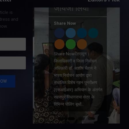
जायजा लिया
icle is
dress and
Share Now
now.
।
Share Nowदेहरादून।
चैहान ने
जिलाधिकारी व जिला निर्वाचन
क कॉरिडोर
अधिकारी डॉ. आशीष चैहान ने
लंबी
भारत निर्वाचन आयोग द्वारा
 चार लेन
संचालित विशेष गहन पुनरीक्षण
स्थलीय
(एसआईआर) अभियान के अंतर्गत
यों की
सहसपुर विधानसभा क्षेत्र के
विभिन्न पोलिंग बूथों…