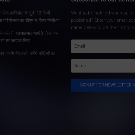
Share Nowदेहरादून। मसूरी-
निरीक्षण
देहरादून विकास प्राधिकरण
आर्थिक कॉरिडोर से जुड़ी 12 किमी
Want to be notified when our art
(एमडीडीए) की 114वीं बोर्ड बैठक
published? Enter your email ad
ास परियोजना का डीएम ने किया निरीक्षण
बुधवार को गढ़वाल आयुक्त एवं
Share Now
name below to be the first to k
प्राधिकरण अध्यक्ष आनन्द स्वरूप
अधिकारी ने एसआईआर आपत्ति निस्तारण
की अध्यक्षता में आयोजित हुई।
थाओं का जायजा लिया
बैठक में शहर और आसपास के…
 के घर जाएंगे बीएलओ, करेंगे नोटिसों का
Share Nowदेहरादून
जिलाधिकारी डॉ. आशीष 
दिल्ली-देहरादून आर्थि
से जुड़ी 12 किलोमीटर 
निर्माणाधीन ग्रीनफील्ड
बाईपास परियोजना का 
निरीक्षण कर निर्माण कार्
प्रगति का…