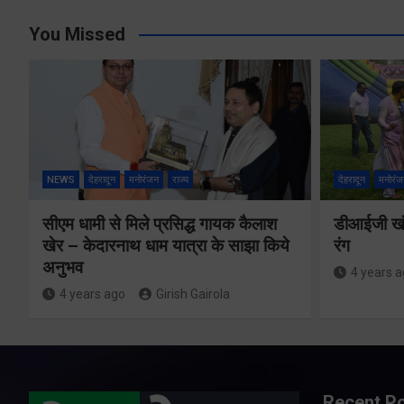
You Missed
NEWS
देहरादून
मनोरंजन
राज्य
देहरादून
मनोरंज
सीएम धामी से मिले प्रसिद्ध गायक कैलाश
डीआईजी खंड
खेर – केदारनाथ धाम यात्रा के साझा किये
रंग
अनुभव
4 years 
4 years ago
Girish Gairola
Recent P