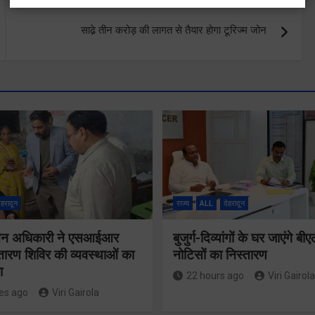
साढे़ तीन करोड़ की लागत से तैयार होगा टूरिज्म जोन
ेहरादून
राज्य
ALL
देहरादून
वाचन अधिकारी ने एसआईआर
बुजुर्ग-दिव्यांगों के घर जाएंगे बी
्तारण शिविर की व्यवस्थाओं का
नोटिसों का निस्तारण
ा
22 hours ago
Viri Gairola
es ago
Viri Gairola