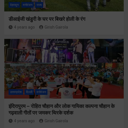
देहरादून
मनोरंजन
राज्य
डीआईजी खंडुरी के घर पर बिखरे होली के रंग
4 years ago
Girish Gairola
उत्तरप्रदेश
दिल्ली
मनोरंजन
इंदिरापुरम – रोहित चौहान और लोक गायिका कल्पना चौहान के
गढ़वाली गीतों पर जमकर थिरके दर्शक
4 years ago
Girish Gairola