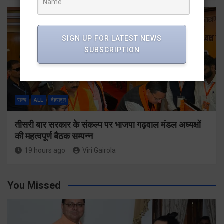
SIGN UP FOR LATEST NEWS
SUBSCRIPTION
राज्य
ALL
देहरादून
तीसरी बार सरकार के संकल्प पर भाजपा गढ़वाल मंडल अध्यक्षों
की महत्वपूर्ण बैठक सम्पन्न
19 hours ago
Viri Gairola
You Missed